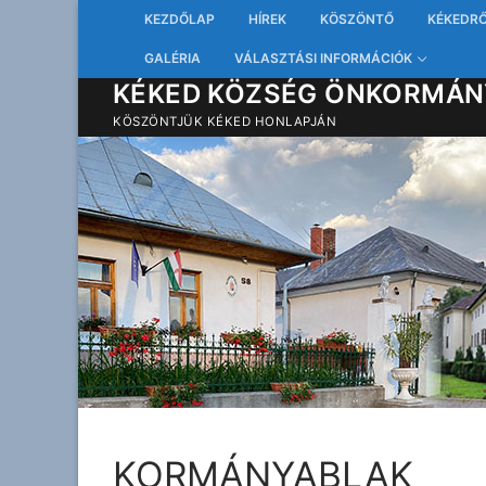
Ugrás
KEZDŐLAP
HÍREK
KÖSZÖNTŐ
KÉKEDR
a
GALÉRIA
VÁLASZTÁSI INFORMÁCIÓK
tartalomra
KÉKED KÖZSÉG ÖNKORMÁN
KÖSZÖNTJÜK KÉKED HONLAPJÁN
KORMÁNYABLAK