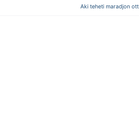
Next
Aki teheti maradjon ot
post: