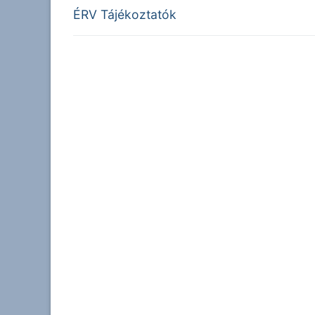
Previous
navigáció
ÉRV Tájékoztatók
post: