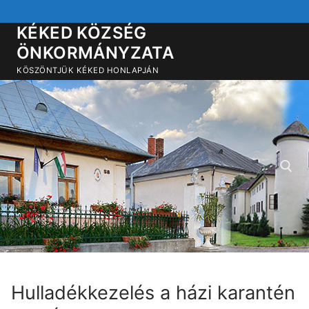
Ugrás
a
KÉKED KÖZSÉG
tartalomra
ÖNKORMÁNYZATA
KÖSZÖNTJÜK KÉKED HONLAPJÁN
Keresése:
Hulladékkezelés a házi karantén