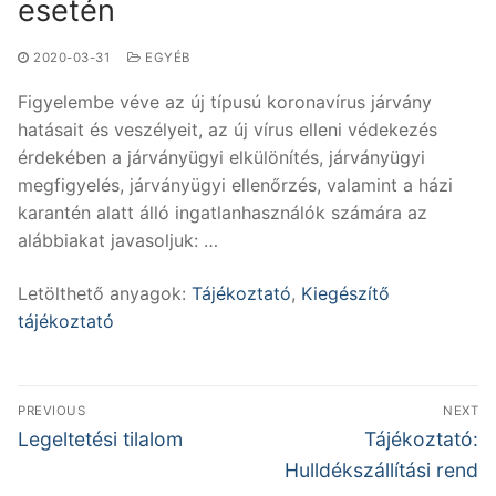
esetén
2020-03-31
EGYÉB
Figyelembe véve az új típusú koronavírus járvány
hatásait és veszélyeit, az új vírus elleni védekezés
érdekében a járványügyi elkülönítés, járványügyi
megfigyelés, járványügyi ellenőrzés, valamint a házi
karantén alatt álló ingatlanhasználók számára az
alábbiakat javasoljuk: …
Letölthető anyagok:
Tájékoztató
,
Kiegészítő
tájékoztató
Bejegyzés
PREVIOUS
NEXT
navigáció
Previous
Next
Legeltetési tilalom
Tájékoztató:
post:
post:
Hulldékszállítási rend