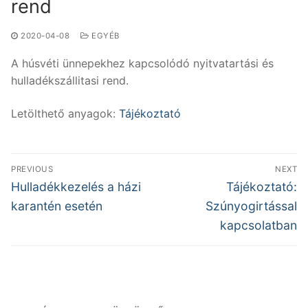
rend
2020-04-08
EGYÉB
A húsvéti ünnepekhez kapcsolódó nyitvatartási és
hulladékszállitasi rend.
Letölthető anyagok:
Tájékoztató
Bejegyzés
PREVIOUS
NEXT
navigáció
Previous
Next
Hulladékkezelés a házi
Tájékoztató:
post:
post:
karantén esetén
Szúnyogirtással
kapcsolatban