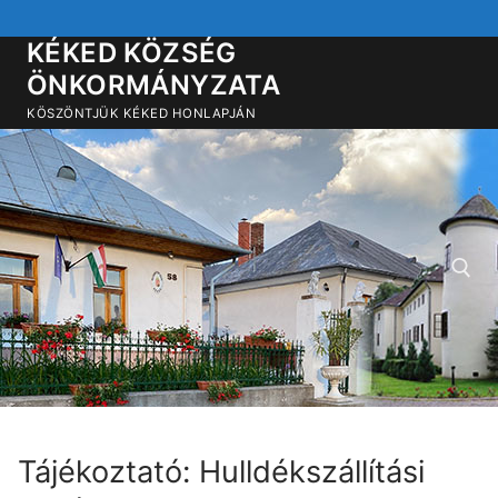
Ugrás
a
KÉKED KÖZSÉG
tartalomra
ÖNKORMÁNYZATA
KÖSZÖNTJÜK KÉKED HONLAPJÁN
Keresése:
Tájékoztató: Hulldékszállítási