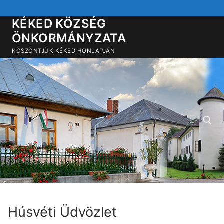
Ugrás
a
KÉKED KÖZSÉG
tartalomra
ÖNKORMÁNYZATA
KÖSZÖNTJÜK KÉKED HONLAPJÁN
Keresése:
Húsvéti Üdvözlet