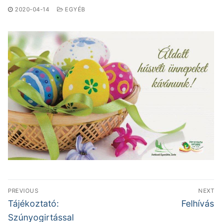
2020-04-14
EGYÉB
Bejegyzés
PREVIOUS
NEXT
navigáció
Previous
Next
Tájékoztató:
Felhívás
post:
post:
Szúnyogirtással