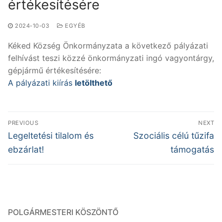
értékesítésére
2024-10-03
EGYÉB
Kéked Község Önkormányzata a következő pályázati
felhívást teszi közzé önkormányzati ingó vagyontárgy,
gépjármű értékesítésére:
A pályázati kiírás
letölthető
Bejegyzés
PREVIOUS
NEXT
navigáció
Previous
Next
Legeltetési tilalom és
Szociális célú tűzifa
post:
post:
ebzárlat!
támogatás
POLGÁRMESTERI KÖSZÖNTŐ