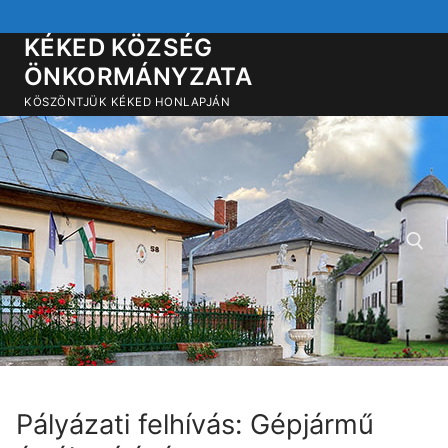
Ugrás
a
KÉKED KÖZSÉG
tartalomra
ÖNKORMÁNYZATA
KÖSZÖNTJÜK KÉKED HONLAPJÁN
Keresése:
Pályázati felhívás: Gépjármű