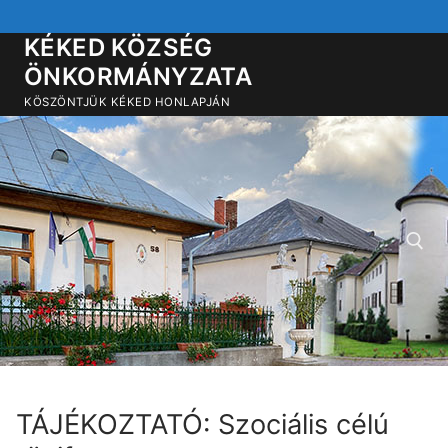
Ugrás
a
KÉKED KÖZSÉG
tartalomra
ÖNKORMÁNYZATA
KÖSZÖNTJÜK KÉKED HONLAPJÁN
Keresése:
TÁJÉKOZTATÓ: Szociális célú