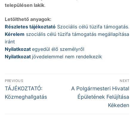
településen lakik
.
Letölthető anyagok:
Részletes tájékoztató
Szociális célú tüzifa támogatás
.
Kérelem
szociális célú tüzifa támogatás megállapítása
iránt
Nyilatkozat
egyedül élő személyről
Nyilatkozat
jövedelemmel nem rendelkezik
Bejegyzés
PREVIOUS
NEXT
navigáció
Previous
Next
TÁJÉKOZTATÓ:
A Polgármesteri Hivatal
post:
post:
Közmeghallgatás
Épületének Felújítása
Kékeden