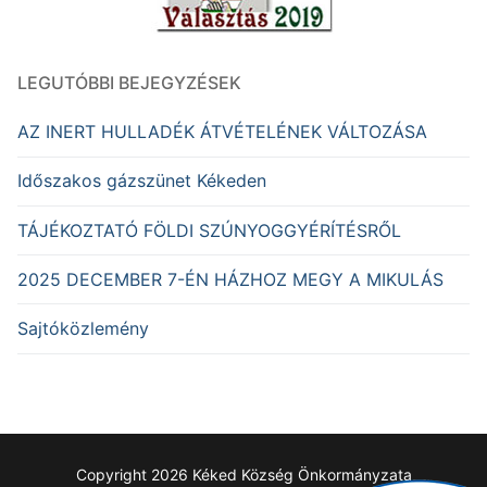
LEGUTÓBBI BEJEGYZÉSEK
AZ INERT HULLADÉK ÁTVÉTELÉNEK VÁLTOZÁSA
Időszakos gázszünet Kékeden
TÁJÉKOZTATÓ FÖLDI SZÚNYOGGYÉRÍTÉSRŐL
2025 DECEMBER 7-ÉN HÁZHOZ MEGY A MIKULÁS
Sajtóközlemény
Copyright 2026 Kéked Község Önkormányzata