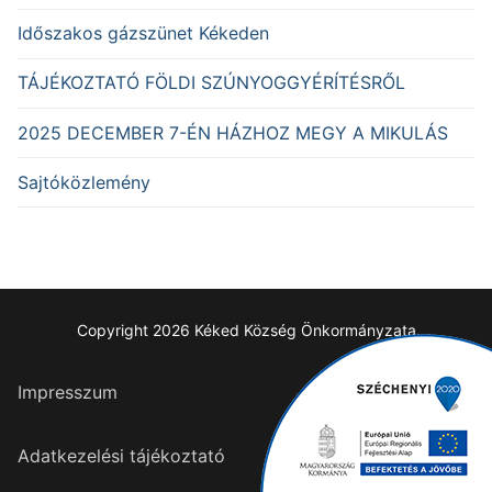
Időszakos gázszünet Kékeden
TÁJÉKOZTATÓ FÖLDI SZÚNYOGGYÉRÍTÉSRŐL
2025 DECEMBER 7-ÉN HÁZHOZ MEGY A MIKULÁS
Sajtóközlemény
Copyright 2026 Kéked Község Önkormányzata
Impresszum
Adatkezelési tájékoztató