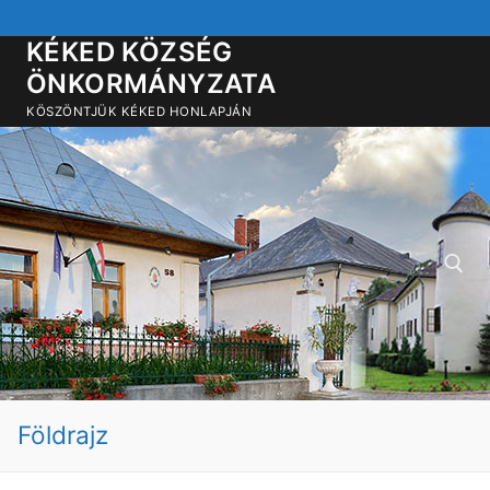
Ugrás
a
KÉKED KÖZSÉG
tartalomra
ÖNKORMÁNYZATA
KÖSZÖNTJÜK KÉKED HONLAPJÁN
Keresése:
Földrajz