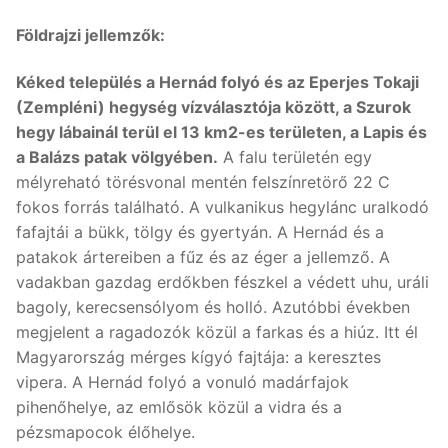
Földrajzi jellemzők:
Kéked település a Hernád folyó és az Eperjes Tokaji
(Zempléni) hegység vízválasztója között, a Szurok
hegy lábainál terül el 13 km2-es területen, a Lapis és
a Balázs patak völgyében.
A falu területén egy
mélyreható törésvonal mentén felszínretörő 22 C
fokos forrás található. A vulkanikus hegylánc uralkodó
fafajtái a bükk, tölgy és gyertyán. A Hernád és a
patakok ártereiben a fűz és az éger a jellemző. A
vadakban gazdag erdőkben fészkel a védett uhu, uráli
bagoly, kerecsensólyom és holló. Azutóbbi években
megjelent a ragadozók közül a farkas és a hiúz. Itt él
Magyarország mérges kígyó fajtája: a keresztes
vipera. A Hernád folyó a vonuló madárfajok
pihenőhelye, az emlősök közül a vidra és a
pézsmapocok élőhelye.