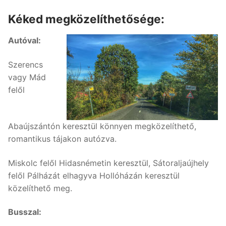
Kéked megközelíthetősége:
Autóval:
Szerencs
vagy Mád
felől
Abaújszántón keresztül könnyen megközelíthető,
romantikus tájakon autózva.
Miskolc felől Hidasnémetin keresztül, Sátoraljaújhely
felől Pálházát elhagyva Hollóházán keresztül
közelíthető meg.
Busszal: