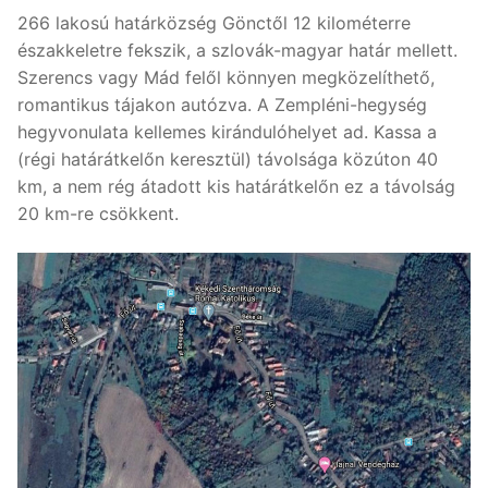
266 lakosú határközség Gönctől 12 kilométerre
északkeletre fekszik, a szlovák-magyar határ mellett.
Szerencs vagy Mád felől könnyen megközelíthető,
romantikus tájakon autózva. A Zempléni-hegység
hegyvonulata kellemes kirándulóhelyet ad. Kassa a
(régi határátkelőn keresztül) távolsága közúton 40
km, a nem rég átadott kis határátkelőn ez a távolság
20 km-re csökkent.