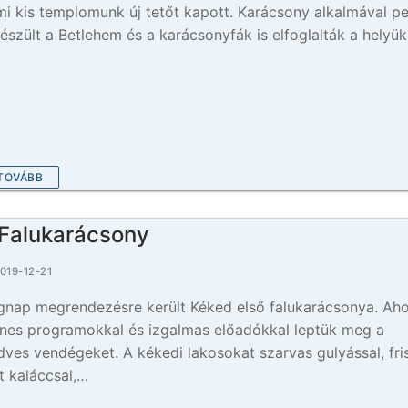
mi kis templomunk új tetőt kapott. Karácsony alkalmával p
készült a Betlehem és a karácsonyfák is elfoglalták a helyük
TOVÁBB
. Falukarácsony
019-12-21
gnap megrendezésre került Kéked első falukarácsonya. Aho
ínes programokkal és izgalmas előadókkal leptük meg a
dves vendégeket. A kékedi lakosokat szarvas gulyással, fri
lt kaláccsal,…