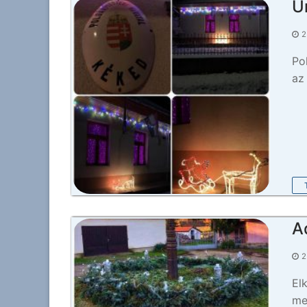
Ü
2
Po
az
A
2
El
me