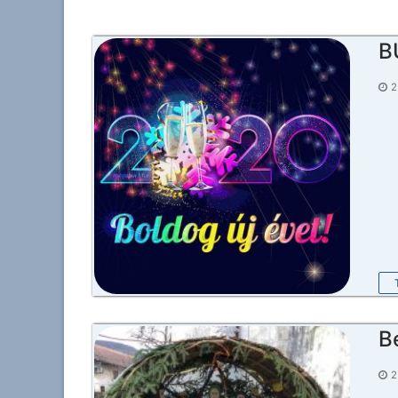
B
2
B
2