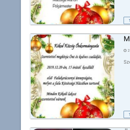
M
2
Sz