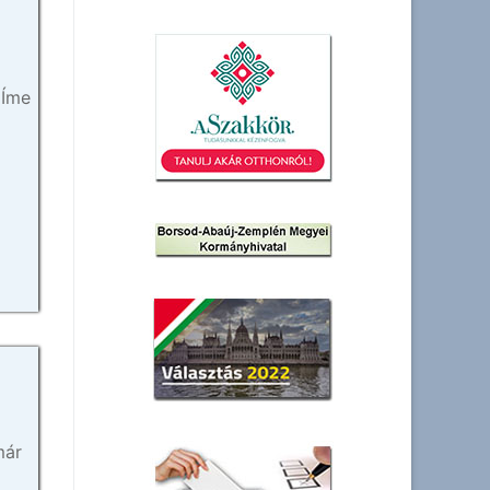
 Íme
már