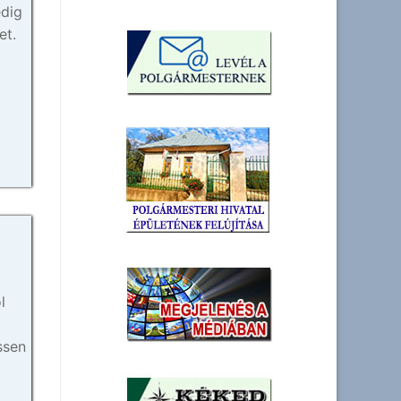
edig
et.
l
ssen