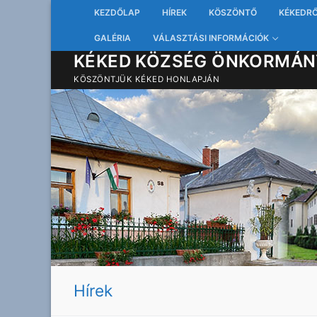
Ugrás
KEZDŐLAP
HÍREK
KÖSZÖNTŐ
KÉKEDR
a
GALÉRIA
VÁLASZTÁSI INFORMÁCIÓK
tartalomra
KÉKED KÖZSÉG ÖNKORMÁN
KÖSZÖNTJÜK KÉKED HONLAPJÁN
Hírek