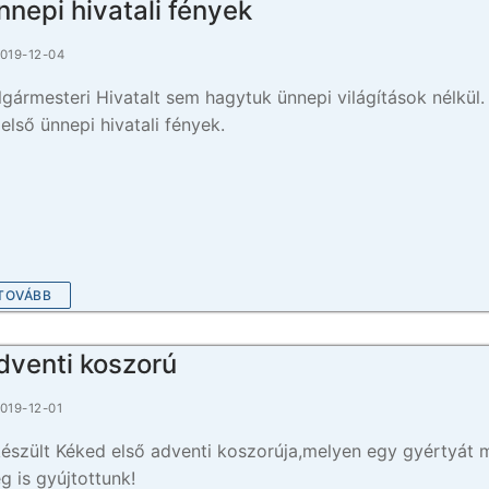
nnepi hivatali fények
019-12-04
lgármesteri Hivatalt sem hagytuk ünnepi világítások nélkül.
 első ünnepi hivatali fények.
TOVÁBB
dventi koszorú
019-12-01
készült Kéked első adventi koszorúja,melyen egy gyértyát 
g is gyújtottunk!