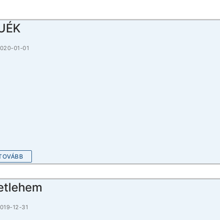
UÉK
020-01-01
TOVÁBB
etlehem
019-12-31