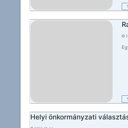
R
2
Eg
Helyi önkormányzati választá