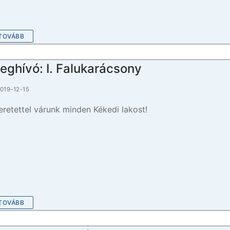
TOVÁBB
eghívó: I. Falukarácsony
019-12-15
eretettel várunk minden Kékedi lakost!
TOVÁBB