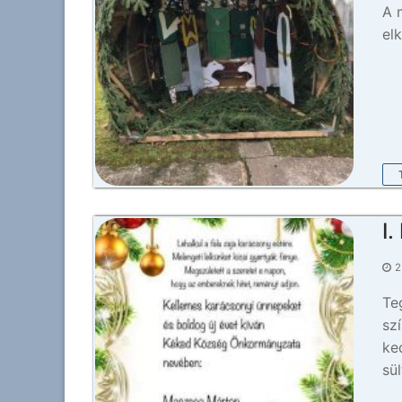
A 
el
I
2
Te
sz
ke
sü