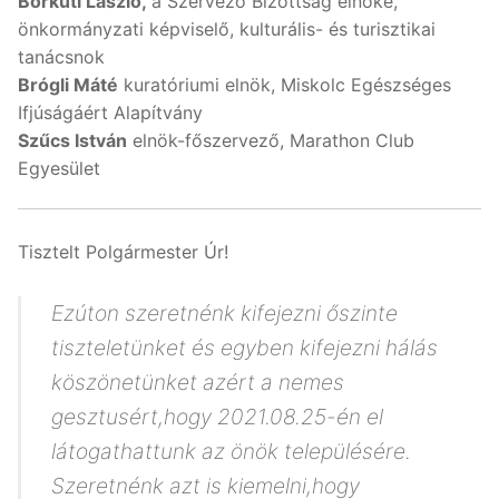
Borkúti László,
a Szervező Bizottság elnöke,
önkormányzati képviselő, kulturális- és turisztikai
tanácsnok
Brógli Máté
kuratóriumi elnök, Miskolc Egészséges
Ifjúságáért Alapítvány
Szűcs István
elnök-főszervező, Marathon Club
Egyesület
Tisztelt Polgármester Úr!
Ezúton szeretnénk kifejezni őszinte
tiszteletünket és egyben kifejezni hálás
köszönetünket azért a nemes
gesztusért,hogy 2021.08.25-én el
látogathattunk az önök településére.
Szeretnénk azt is kiemelni,hogy