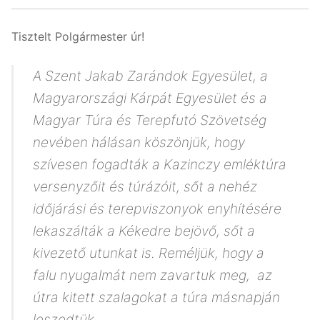
Tisztelt Polgármester úr!
A Szent Jakab Zarándok Egyesület, a
Magyarországi Kárpát Egyesület és a
Magyar Túra és Terepfutó Szövetség
nevében hálásan köszönjük, hogy
szívesen fogadták a Kazinczy emléktúra
versenyzőit és túrázóit, sőt a nehéz
időjárási és terepviszonyok enyhítésére
lekaszálták a Kékedre bejövő, sőt a
kivezető utunkat is. Reméljük, hogy a
falu nyugalmát nem zavartuk meg, az
útra kitett szalagokat a túra másnapján
leszedtük.