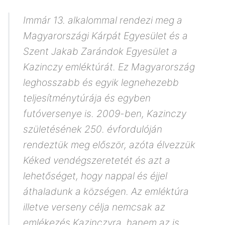
Immár 13. alkalommal rendezi meg a
Magyarországi Kárpát Egyesület és a
Szent Jakab Zarándok Egyesület a
Kazinczy emléktúrát. Ez Magyarország
leghosszabb és egyik legnehezebb
teljesítménytúrája és egyben
futóversenye is. 2009-ben, Kazinczy
születésének 250. évfordulóján
rendeztük meg először, azóta élvezzük
Kéked vendégszeretetét és azt a
lehetőséget, hogy nappal és éjjel
áthaladunk a községen. Az emléktúra
illetve verseny célja nemcsak az
emlékezés Kazinczyra, hanem az is,