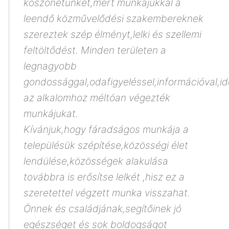
köszönetünket,mert munkájukkal a
leendő közművelődési szakembereknek
szereztek szép élményt,lelki és szellemi
feltöltődést. Minden területen a
legnagyobb
gondossággal,odafigyeléssel,információval,i
az alkalomhoz méltóan végezték
munkájukat.
Kívánjuk,hogy fáradságos munkája a
településük szépítése,közösségi élet
lendülése,közösségek alakulása
továbbra is erősítse lelkét ,hisz ez a
szeretettel végzett munka visszahat.
Önnek és családjának,segítőinek jó
egészséget és sok boldogságot