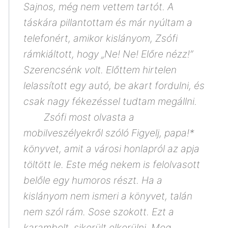
Sajnos, még nem vettem tartót. A
táskára pillantottam és már nyúltam a
telefonért, amikor kislányom, Zsófi
rámkiáltott, hogy „Ne! Ne! Előre nézz!”
Szerencsénk volt. Előttem hirtelen
lelassított egy autó, be akart fordulni, és
csak nagy fékezéssel tudtam megállni.
Zsófi most olvasta a
mobilveszélyekről szóló Figyelj, papa!*
könyvet, amit a városi honlapról az apja
töltött le. Este még nekem is felolvasott
belőle egy humoros részt. Ha a
kislányom nem ismeri a könyvet, talán
nem szól rám. Sose szokott. Ezt a
karambolt sikerült elkerülni. Meg