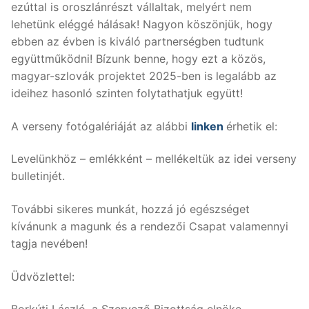
ezúttal is oroszlánrészt vállaltak, melyért nem
lehetünk eléggé hálásak! Nagyon köszönjük, hogy
ebben az évben is kiváló partnerségben tudtunk
együttműködni! Bízunk benne, hogy ezt a közös,
magyar-szlovák projektet 2025-ben is legalább az
ideihez hasonló szinten folytathatjuk együtt!
A verseny fotógalériáját az alábbi
linken
érhetik el:
Levelünkhöz – emlékként – mellékeltük az idei verseny
bulletinjét.
További sikeres munkát, hozzá jó egészséget
kívánunk a magunk és a rendezői Csapat valamennyi
tagja nevében!
Üdvözlettel: