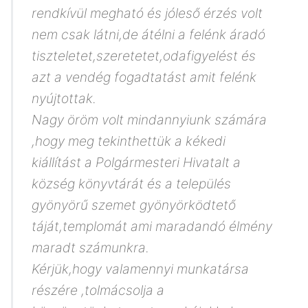
rendkívül megható és jóleső érzés volt
nem csak látni,de átélni a felénk áradó
tiszteletet,szeretetet,odafigyelést és
azt a vendég fogadtatást amit felénk
nyújtottak.
Nagy öröm volt mindannyiunk számára
,hogy meg tekinthettük a kékedi
kiállítást a Polgármesteri Hivatalt a
község könyvtárát és a település
gyönyörű szemet gyönyörködtető
táját,templomát ami maradandó élmény
maradt számunkra.
Kérjük,hogy valamennyi munkatársa
részére ,tolmácsolja a