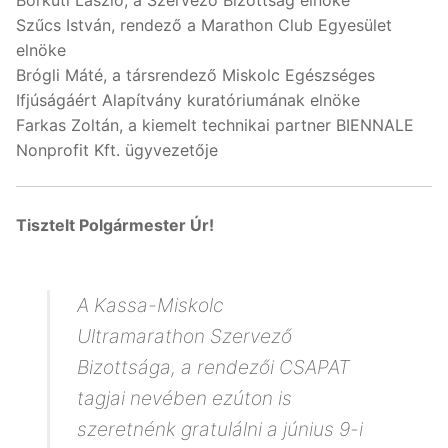
Borkúti László, a Szervező Bizottság elnöke
Szűcs István, rendező a Marathon Club Egyesület
elnöke
Brógli Máté, a társrendező Miskolc Egészséges
Ifjúságáért Alapítvány kuratóriumának elnöke
Farkas Zoltán, a kiemelt technikai partner BIENNALE
Nonprofit Kft. ügyvezetője
Tisztelt Polgármester Úr!
A Kassa-Miskolc
Ultramarathon Szervező
Bizottsága, a rendezői CSAPAT
tagjai nevében ezúton is
szeretnénk gratulálni a június 9-i