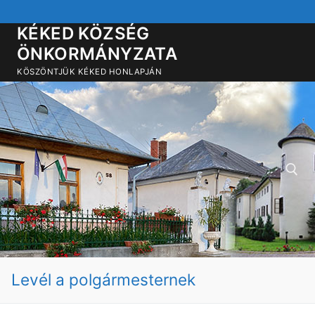
Ugrás
a
KÉKED KÖZSÉG
tartalomra
ÖNKORMÁNYZATA
KÖSZÖNTJÜK KÉKED HONLAPJÁN
Keresése:
Levél a polgármesternek