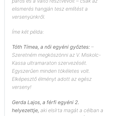
páros és a váltó résztvevőit – csak az
elismerés hangján tesz említést a
versenyünkről.
Íme két példa:
Tóth Tímea, a női egyéni győztes:
–
Szeretném megköszönni az V. Miskolc-
Kassa ultramaraton szervezését.
Egyszerűen minden tökéletes volt.
Elképesztő élményt adott az egész
verseny!
Gerda Lajos, a férfi egyéni 2.
helyezettje,
aki elsírta magát a célban a