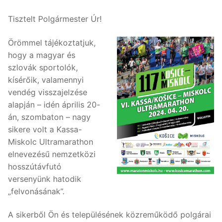
Tisztelt Polgármester Úr!
Örömmel tájékoztatjuk,
hogy a magyar és
szlovák sportolók,
kísérőik, valamennyi
vendég visszajelzése
alapján – idén április 20-
án, szombaton – nagy
sikere volt a Kassa-
Miskolc Ultramarathon
elnevezésű nemzetközi
hosszútávfutó
versenyünk hatodik
„felvonásának”.
A sikerből Ön és településének közreműködő polgárai