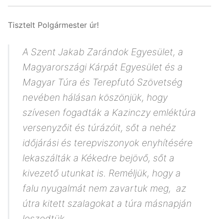
Tisztelt Polgármester úr!
A Szent Jakab Zarándok Egyesület, a
Magyarországi Kárpát Egyesület és a
Magyar Túra és Terepfutó Szövetség
nevében hálásan köszönjük, hogy
szívesen fogadták a Kazinczy emléktúra
versenyzőit és túrázóit, sőt a nehéz
időjárási és terepviszonyok enyhítésére
lekaszálták a Kékedre bejövő, sőt a
kivezető utunkat is. Reméljük, hogy a
falu nyugalmát nem zavartuk meg, az
útra kitett szalagokat a túra másnapján
leszedtük.