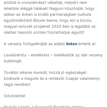
ezúttal is oroszlánrészt vállaltak, melyért nem
lehetünk eléggé hálásak! Nagyon köszönjük, hogy
ebben az évben is kiváló partnerségben tudtunk
együttműködni! Bízunk benne, hogy ezt a közös,
magyar-szlovák projektet 2025-ben is legalább az
ideihez hasonló szinten folytathatjuk együtt!
A verseny fotógalériáját az alábbi
linken
érhetik el:
Levelünkhöz – emlékként – mellékeltük az idei verseny
bulletinjét.
További sikeres munkát, hozzá jó egészséget
kívánunk a magunk és a rendezői Csapat valamennyi
tagja nevében!
Üdvözlettel: