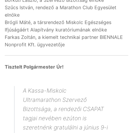
Borkúti László, a Szervező Bizottság elnöke
Szűcs István, rendező a Marathon Club Egyesület
elnöke
Brógli Máté, a társrendező Miskolc Egészséges
Ifjúságáért Alapítvány kuratóriumának elnöke
Farkas Zoltán, a kiemelt technikai partner BIENNALE
Nonprofit Kft. ügyvezetője
Tisztelt Polgármester Úr!
A Kassa-Miskolc
Ultramarathon Szervező
Bizottsága, a rendezői CSAPAT
tagjai nevében ezúton is
szeretnénk gratulálni a június 9-i