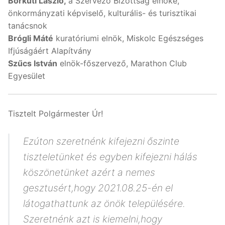
Borkúti László,
a Szervező Bizottság elnöke,
önkormányzati képviselő, kulturális- és turisztikai
tanácsnok
Brógli Máté
kuratóriumi elnök, Miskolc Egészséges
Ifjúságáért Alapítvány
Szűcs István
elnök-főszervező, Marathon Club
Egyesület
Tisztelt Polgármester Úr!
Ezúton szeretnénk kifejezni őszinte
tiszteletünket és egyben kifejezni hálás
köszönetünket azért a nemes
gesztusért,hogy 2021.08.25-én el
látogathattunk az önök településére.
Szeretnénk azt is kiemelni,hogy