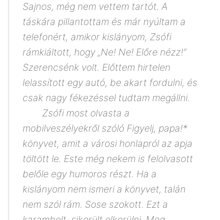
Sajnos, még nem vettem tartót. A
táskára pillantottam és már nyúltam a
telefonért, amikor kislányom, Zsófi
rámkiáltott, hogy „Ne! Ne! Előre nézz!”
Szerencsénk volt. Előttem hirtelen
lelassított egy autó, be akart fordulni, és
csak nagy fékezéssel tudtam megállni.
Zsófi most olvasta a
mobilveszélyekről szóló Figyelj, papa!*
könyvet, amit a városi honlapról az apja
töltött le. Este még nekem is felolvasott
belőle egy humoros részt. Ha a
kislányom nem ismeri a könyvet, talán
nem szól rám. Sose szokott. Ezt a
karambolt sikerült elkerülni. Meg