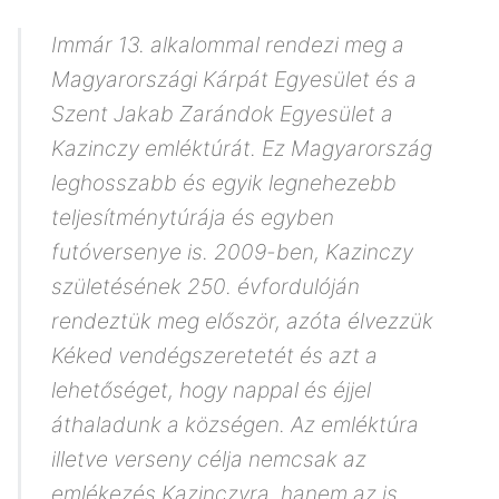
Immár 13. alkalommal rendezi meg a
Magyarországi Kárpát Egyesület és a
Szent Jakab Zarándok Egyesület a
Kazinczy emléktúrát. Ez Magyarország
leghosszabb és egyik legnehezebb
teljesítménytúrája és egyben
futóversenye is. 2009-ben, Kazinczy
születésének 250. évfordulóján
rendeztük meg először, azóta élvezzük
Kéked vendégszeretetét és azt a
lehetőséget, hogy nappal és éjjel
áthaladunk a községen. Az emléktúra
illetve verseny célja nemcsak az
emlékezés Kazinczyra, hanem az is,