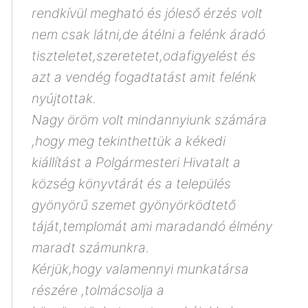
rendkívül megható és jóleső érzés volt
nem csak látni,de átélni a felénk áradó
tiszteletet,szeretetet,odafigyelést és
azt a vendég fogadtatást amit felénk
nyújtottak.
Nagy öröm volt mindannyiunk számára
,hogy meg tekinthettük a kékedi
kiállítást a Polgármesteri Hivatalt a
község könyvtárát és a település
gyönyörű szemet gyönyörködtető
táját,templomát ami maradandó élmény
maradt számunkra.
Kérjük,hogy valamennyi munkatársa
részére ,tolmácsolja a