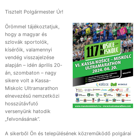
Tisztelt Polgármester Úr!
Örömmel tájékoztatjuk,
hogy a magyar és
szlovák sportolók,
kísérőik, valamennyi
vendég visszajelzése
alapján – idén április 20-
án, szombaton – nagy
sikere volt a Kassa-
Miskolc Ultramarathon
elnevezésű nemzetközi
hosszútávfutó
versenyünk hatodik
„felvonásának”.
A sikerből Ön és településének közreműködő polgárai