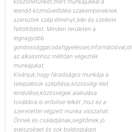
köszönetünket,mert munkájukkal a
leendő közművelődési szakembereknek
szereztek szép élményt,lelki és szellemi
feltöltődést. Minden területen a
legnagyobb
gondossággal,odafigyeléssel,információval,i
az alkalomhoz méltóan végezték
munkájukat.
Kívánjuk,hogy fáradságos munkája a
településük szépítése,közösségi élet
lendülése,közösségek alakulása
továbbra is erősítse lelkét ,hisz ez a
szeretettel végzett munka visszahat.
Önnek és családjának,segítőinek jó
egészséget és sok boldogságot