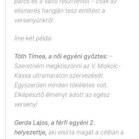
páros és a váltó résztvevőit – csak az
elismerés hangján tesz említést a
versenyünkről.
Íme két példa:
Tóth Tímea, a női egyéni győztes:
–
Szeretném megköszönni az V. Miskolc-
Kassa ultramaraton szervezését.
Egyszerűen minden tökéletes volt.
Elképesztő élményt adott az egész
verseny!
Gerda Lajos, a férfi egyéni 2.
helyezettje,
aki elsírta magát a célban a