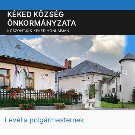
Ugrás
a
KÉKED KÖZSÉG
tartalomra
ÖNKORMÁNYZATA
KÖSZÖNTJÜK KÉKED HONLAPJÁN
Keresése:
Levél a polgármesternek