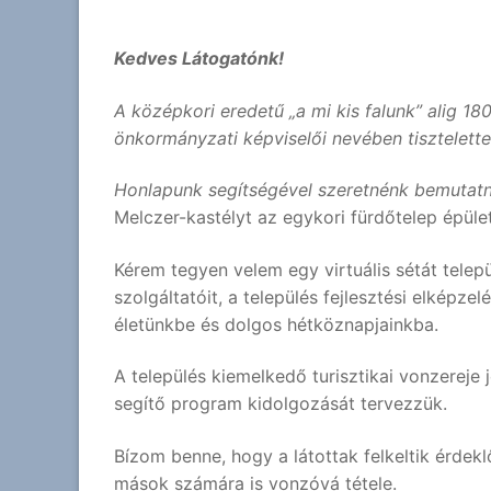
Kedves Látogatónk!
A középkori eredetű „a mi kis falunk
” alig 18
önkormányzati képviselői nevében tisztelett
Honlapunk segítségével szeretnénk bemutatn
Melczer-kastélyt az egykori fürdőtelep épület
Kérem tegyen velem egy virtuális sétát telep
szolgáltatóit, a település fejlesztési elképze
életünkbe és dolgos hétköznapjainkba.
A település kiemelkedő turisztikai vonzereje j
segítő program kidolgozását tervezzük.
Bízom benne, hogy a látottak felkeltik érdek
mások számára is vonzóvá tétele.