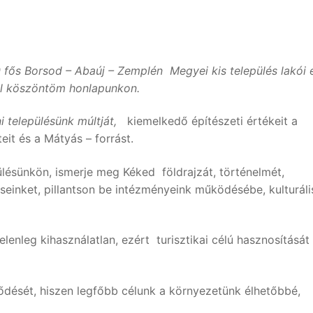
0 fős Borsod – Abaúj – Zemplén Megyei kis település lakói 
el köszöntöm honlapunkon.
i településünk múltját,
kiemelkedő építészeti értékeit a
eit és a Mátyás – forrást.
ülésünkön, ismerje meg Kéked földrajzát, történelmét,
léseinket, pillantson be intézményeink működésébe, kulturáli
elenleg kihasználatlan, ezért turisztikai célú hasznosítását
lődését, hiszen legfőbb célunk a környezetünk élhetőbbé,