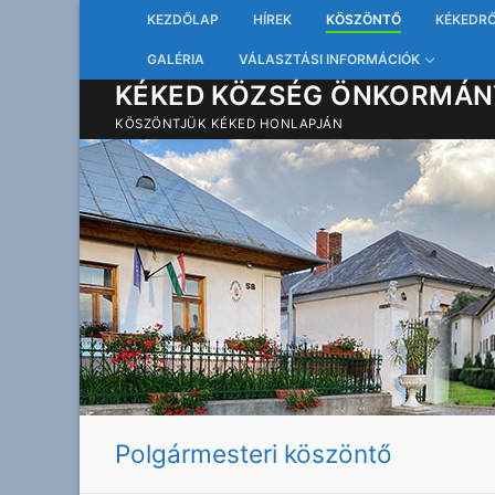
Ugrás
KEZDŐLAP
HÍREK
KÖSZÖNTŐ
KÉKEDR
a
GALÉRIA
VÁLASZTÁSI INFORMÁCIÓK
tartalomra
KÉKED KÖZSÉG ÖNKORMÁN
KÖSZÖNTJÜK KÉKED HONLAPJÁN
Polgármesteri köszöntő