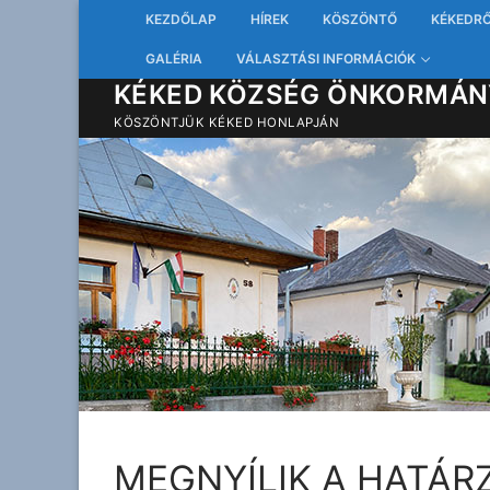
Ugrás
KEZDŐLAP
HÍREK
KÖSZÖNTŐ
KÉKEDR
a
GALÉRIA
VÁLASZTÁSI INFORMÁCIÓK
tartalomra
KÉKED KÖZSÉG ÖNKORMÁN
KÖSZÖNTJÜK KÉKED HONLAPJÁN
MEGNYÍLIK A HATÁR