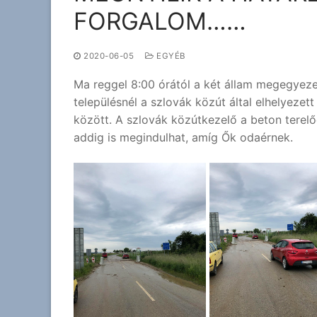
FORGALOM……
2020-06-05
EGYÉB
Ma reggel 8:00 órától a két állam megegyeze
településnél a szlovák közút által elhelyezet
között. A szlovák közútkezelő a beton terel
addig is megindulhat, amíg Ők odaérnek.