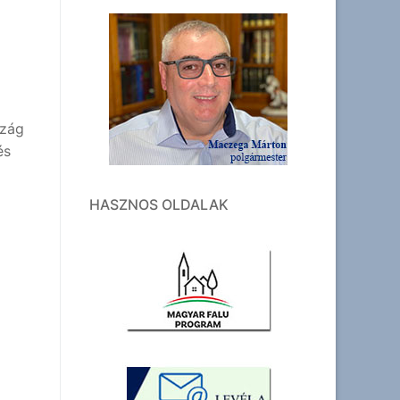
szág
és
HASZNOS OLDALAK