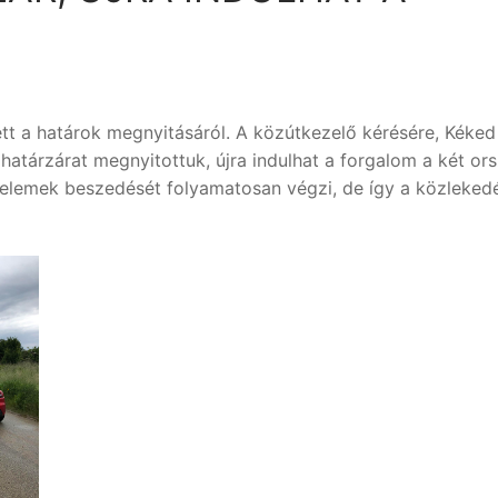
tt a határok megnyitásáról. A közútkezelő kérésére, Kéked
t határzárat megnyitottuk, újra indulhat a forgalom a két or
őelemek beszedését folyamatosan végzi, de így a közleked