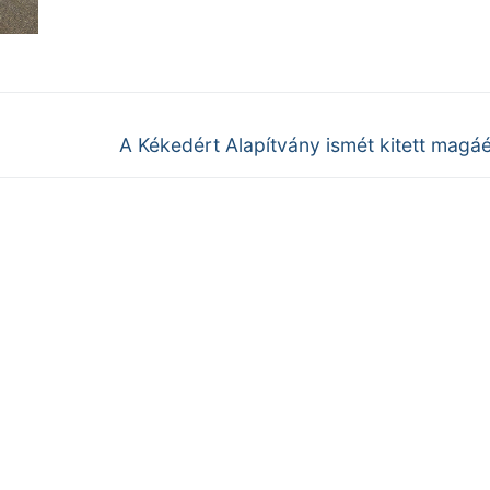
Next
A Kékedért Alapítvány ismét kitett magá
post: