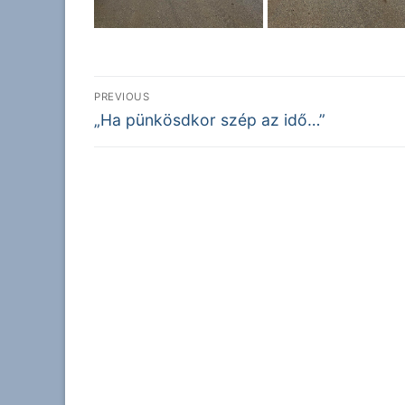
Bejegyzés
PREVIOUS
Previous
navigáció
„Ha pünkösdkor szép az idő…”
post: