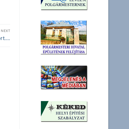
NEXT
ért….