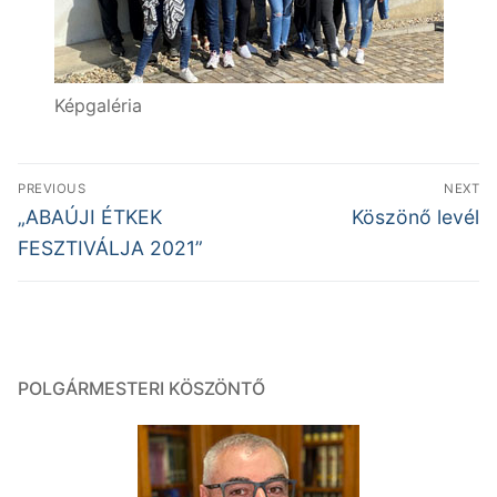
Képgaléria
Bejegyzés
PREVIOUS
NEXT
navigáció
Previous
Next
„ABAÚJI ÉTKEK
Köszönő levél
post:
post:
FESZTIVÁLJA 2021”
POLGÁRMESTERI KÖSZÖNTŐ