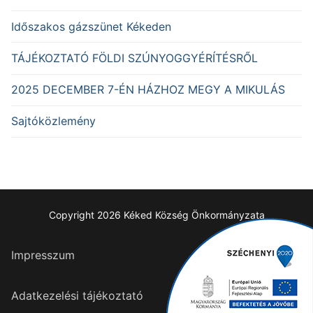
Időszakos gázszünet Kékeden
TÁJÉKOZTATÓ FÖLDI SZÚNYOGGYÉRÍTÉSRŐL
2025 DECEMBER 7-ÉN HÁZHOZ MEGY A MIKULÁS
Sajtóközlemény
Copyright 2026 Kéked Község Önkormányzata
Impresszum
Adatkezelési tájékoztató