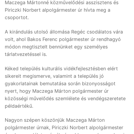
Maczega Mártonné közművelődési asszisztens és
Piriczki Norbert alpolgármester úr hívta meg a
csoportot.
A kirándulás utolsó állomása Regéc csodálatos vára
volt, ahol Bakos Ferenc polgármester úr rendhagyó
módon megtisztelt bennünket egy személyes
tárlatvezetéssel is.
Kéked település kulturális vidékfejlesztésben elért
sikereit megismerve, valamint a település jó
gyakorlatainak bemutatása során bizonyosságot
nyert, hogy Maczega Márton polgármester úr
közösségi művelődés szemlélete és vendégszeretete
példaértékű.
Nagyon szépen köszönjük Maczega Márton
polgármester úrnak, Piriczki Norbert alpolgármester