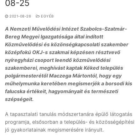
08-25
2021-08-26
EGYÉB
A Nemzeti Művelődési Intézet Szabolcs-Szatmár-
Bereg Megyei Igazgatósága által indított
Közművelődési és közönségkapcsolati szakember
középfokú OKJ-s szakmai képzésen résztvevő
nyíregyházi csoport leendő közművelődési
szakemberei, meghívást kaptak Kéked település
polgármesterétől Maczega Mártontól, hogy egy
műhelymunka keretében megismerjék a borsodi kis
falucska értékeit, hagyományait és természeti
szépségeit.
A tapasztalati tanulás módszertanára épülő látogatás
programja, elsősorban a település- és közösségépítési
jó gyakorlatainak megismerésére irányult.