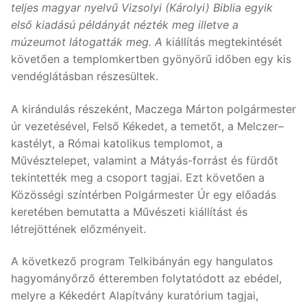
teljes magyar nyelvű Vizsolyi (Károlyi) Biblia egyik
első kiadású példányát nézték meg illetve a
múzeumot látogatták meg. A
kiállítás megtekintését
követően a templomkertben gyönyörű időben egy kis
vendéglátásban részesültek.
A kirándulás részeként, Maczega Márton polgármester
úr vezetésével, Felső Kékedet, a temetőt, a Melczer–
kastélyt, a Római katolikus templomot, a
Művésztelepet, valamint a Mátyás-forrást és fürdőt
tekintették meg a csoport tagjai. Ezt követően a
Közösségi színtérben Polgármester Úr egy előadás
keretében bemutatta a Művészeti kiállítást és
létrejöttének előzményeit.
A következő program Telkibányán egy hangulatos
hagyományőrző étteremben folytatódott az ebédel,
melyre a Kékedért Alapítvány kuratórium tagjai,