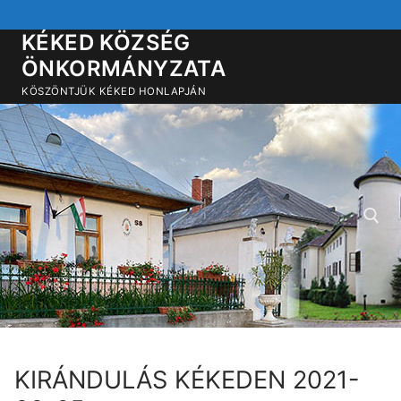
Ugrás
a
KÉKED KÖZSÉG
tartalomra
ÖNKORMÁNYZATA
KÖSZÖNTJÜK KÉKED HONLAPJÁN
Keresése:
KIRÁNDULÁS KÉKEDEN 2021-