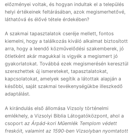
előzményei voltak, és hogyan indultak el a település
helyi értékeinek feltárásában, azok megismerhetővé,
láthatóvá és élővé tétele érdekében?
A szakmai tapasztalatok cseréje mellett, fontos
kiemelni, hogy a találkozás kiváló alkalmat biztosított
arra, hogy a leendő közművelődési szakemberek, jó
ötletként akár magukkal is vigyék a megismert jó
gyakorlatokat. Továbbá ezek megismerésén keresztül
szerezhettek új ismereteket, tapasztalatokat,
kapcsolatokat, amelyek segítik a látottak alapján a
későbbi, saját szakmai tevékenységükbe illeszkedő
adaptálást.
A kirándulás első állomása Vizsoly történelmi
emlékhely, a Vizsolyi Biblia Látogatóközpont, ahol a
csoport
az Árpád-kori Műemlék Templom védett
freskóit, valamint az 1590-ben Vizsolyban nyomtatott