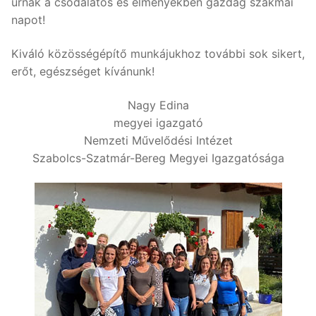
úrnak a csodálatos és élményekben gazdag szakmai
napot!
Kiváló közösségépítő munkájukhoz további sok sikert,
erőt, egészséget kívánunk!
Nagy Edina
megyei igazgató
Nemzeti Művelődési Intézet
Szabolcs-Szatmár-Bereg Megyei Igazgatósága