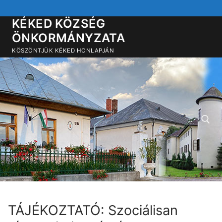
Ugrás
a
KÉKED KÖZSÉG
tartalomra
ÖNKORMÁNYZATA
KÖSZÖNTJÜK KÉKED HONLAPJÁN
Keresése:
TÁJÉKOZTATÓ: Szociálisan