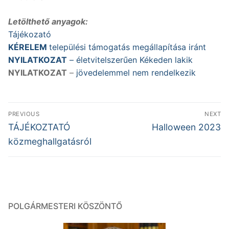
Letölthető anyagok:
Tájékozató
KÉRELEM
települési támogatás megállapítása iránt
NYILATKOZAT
– életvitelszerűen Kékeden lakik
NYILATKOZAT
–
jövedelemmel nem rendelkezik
Bejegyzés
PREVIOUS
NEXT
navigáció
Previous
Next
TÁJÉKOZTATÓ
Halloween 2023
post:
post:
közmeghallgatásról
POLGÁRMESTERI KÖSZÖNTŐ