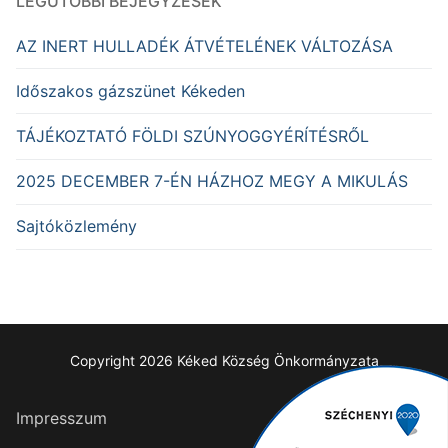
LEGUTÓBBI BEJEGYZÉSEK
AZ INERT HULLADÉK ÁTVÉTELÉNEK VÁLTOZÁSA
Időszakos gázszünet Kékeden
TÁJÉKOZTATÓ FÖLDI SZÚNYOGGYÉRÍTÉSRŐL
2025 DECEMBER 7-ÉN HÁZHOZ MEGY A MIKULÁS
Sajtóközlemény
Copyright 2026 Kéked Község Önkormányzata
Impresszum