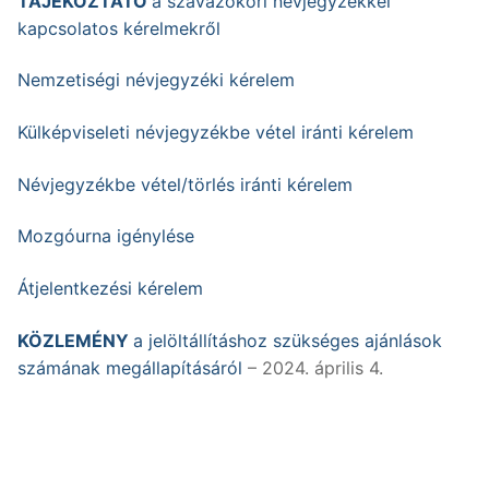
TÁJÉKOZTATÓ
a szavazóköri névjegyzékkel
kapcsolatos kérelmekről
Nemzetiségi névjegyzéki kérelem
Külképviseleti névjegyzékbe vétel iránti kérelem
Névjegyzékbe vétel/törlés iránti kérelem
Mozgóurna igénylése
Átjelentkezési kérelem
KÖZLEMÉNY
a jelöltállításhoz szükséges ajánlások
számának megállapításáról
– 2024. április 4.