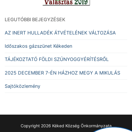
LEGUTÓBBI BEJEGYZÉSEK
AZ INERT HULLADÉK ÁTVÉTELÉNEK VÁLTOZÁSA
Időszakos gázszünet Kékeden
TÁJÉKOZTATÓ FÖLDI SZÚNYOGGYÉRÍTÉSRŐL
2025 DECEMBER 7-ÉN HÁZHOZ MEGY A MIKULÁS
Sajtóközlemény
Copyright 2026 Kéked Község Önkormányzata