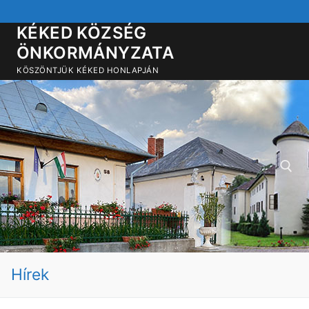
Ugrás
a
KÉKED KÖZSÉG
tartalomra
ÖNKORMÁNYZATA
KÖSZÖNTJÜK KÉKED HONLAPJÁN
Keresése:
Hírek