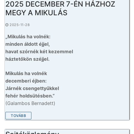
2025 DECEMBER 7-ÉN HÁZHOZ
MEGY A MIKULÁS
2025-11-28
„Mikulás ha volnék:
minden áldott éjjel,
havat szórnék két kezemmel
háztetőkön széjjel.
Mikulás ha volnék
decemberi éjben:
Járnék csengettyűkkel
fehér holdsütésben.”
(Galambos Bernadett)
TOVÁBB