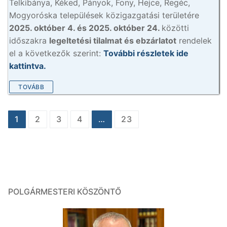
Telkibánya, Kéked, Pányok, Fony, Hejce, Regéc,
Mogyoróska települések közigazgatási területére
2025. október 4. és 2025. október 24.
közötti
időszakra
legeltetési tilalmat és ebzárlatot
rendelek
el a következők szerint:
További részletek ide
kattintva.
TOVÁBB
Bejegyzés
1
2
3
4
…
23
navigáció
POLGÁRMESTERI KÖSZÖNTŐ