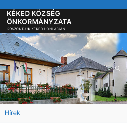
Ugrás
a
KÉKED KÖZSÉG
tartalomra
ÖNKORMÁNYZATA
KÖSZÖNTJÜK KÉKED HONLAPJÁN
Keresése:
Hírek