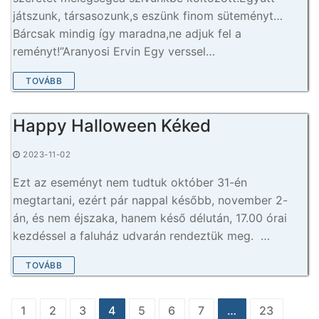
játszunk, társasozunk,s eszünk finom süteményt…
Bárcsak mindig így maradna,ne adjuk fel a
reményt!”Aranyosi Ervin Egy verssel…
TOVÁBB
Happy Halloween Kéked
2023-11-02
Ezt az eseményt nem tudtuk október 31-én
megtartani, ezért pár nappal később, november 2-
án, és nem éjszaka, hanem késő délután, 17.00 órai
kezdéssel a faluház udvarán rendeztük meg. …
TOVÁBB
Bejegyzés
1
2
3
4
5
6
7
…
23