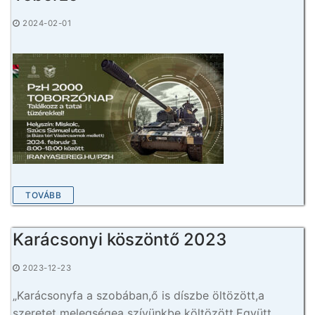
2024-02-01
TOVÁBB
Karácsonyi köszöntő 2023
2023-12-23
„Karácsonyfa a szobában,ő is díszbe öltözött,a
szeretet melegségea szívünkbe költözött.Együtt