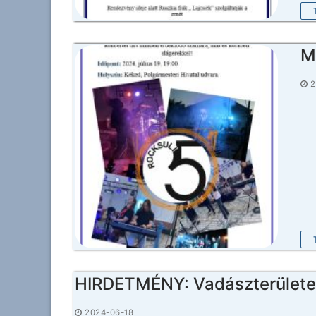
M
2
HIRDETMÉNY: Vadászterülete
2024-06-18