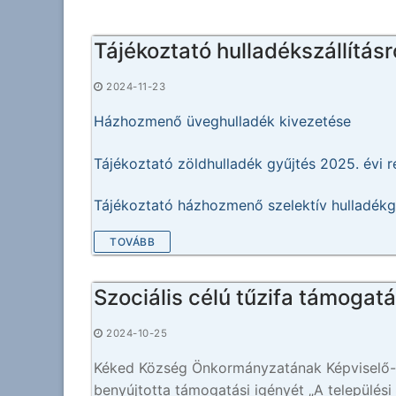
Tájékoztató hulladékszállításr
2024-11-23
Házhozmenő üveghulladék kivezetése
Tájékoztató zöldhulladék gyűjtés 2025. évi r
Tájékoztató házhozmenő szelektív hulladékgy
TOVÁBB
Szociális célú tűzifa támogat
2024-10-25
Kéked Község Önkormányzatának Képviselő-tes
benyújtotta támogatási igényét „A település