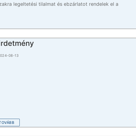
akra legeltetési tilalmat és ebzárlatot rendelek el a
irdetmény
024-08-13
TOVÁBB