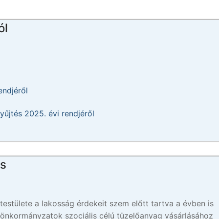
ól
endjéről
űjtés 2025. évi rendjéről
ás
tülete a lakosság érdekeit szem előtt tartva a évben is
i önkormányzatok szociális célú tüzelőanyag vásárlásához