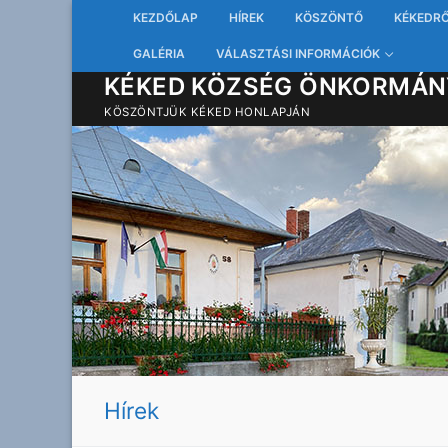
Ugrás
KEZDŐLAP
HÍREK
KÖSZÖNTŐ
KÉKEDR
a
GALÉRIA
VÁLASZTÁSI INFORMÁCIÓK
tartalomra
KÉKED KÖZSÉG ÖNKORMÁN
KÖSZÖNTJÜK KÉKED HONLAPJÁN
Hírek