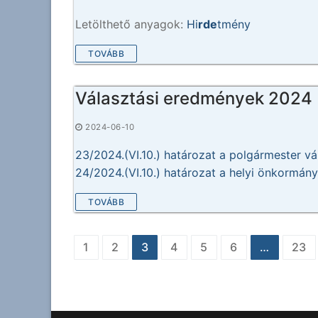
Letölthető anyagok:
Hi
rde
tmény
TOVÁBB
Választási eredmények 2024
2024-06-10
23/2024.(VI.10.) határozat a polgármester v
24/2024.(VI.10.) határozat a helyi önkormán
TOVÁBB
Bejegyzés
1
2
3
4
5
6
…
23
navigáció