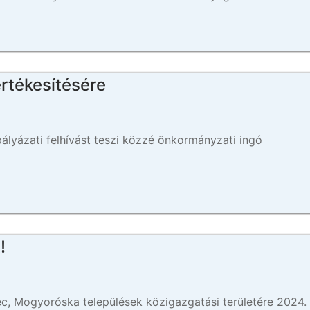
értékesítésére
yázati felhívást teszi közzé önkormányzati ingó
!
éc, Mogyoróska települések közigazgatási területére 2024.