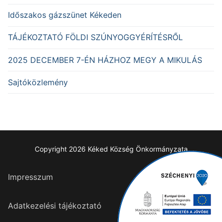
Időszakos gázszünet Kékeden
TÁJÉKOZTATÓ FÖLDI SZÚNYOGGYÉRÍTÉSRŐL
2025 DECEMBER 7-ÉN HÁZHOZ MEGY A MIKULÁS
Sajtóközlemény
Copyright 2026 Kéked Község Önkormányzata
Impresszum
Adatkezelési tájékoztató