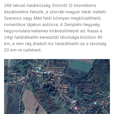
266 lakosú határközség Gönctől 12 kilométerre
északkeletre fekszik, a szlovák-magyar határ mellett.
Szerencs vagy Mád felől könnyen megközelíthető,
romantikus tájakon autózva. A Zempléni-hegység
hegyvonulata kellemes kirándulóhelyet ad. Kassa a
(régi határátkelőn keresztül) távolsága közúton 40
km, a nem rég átadott kis határátkelőn ez a távolság
20 km-re csökkent.