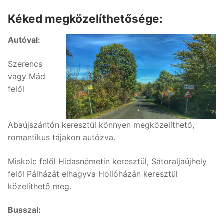
Kéked megközelíthetősége:
Autóval:
Szerencs
vagy Mád
felől
Abaújszántón keresztül könnyen megközelíthető,
romantikus tájakon autózva.
Miskolc felől Hidasnémetin keresztül, Sátoraljaújhely
felől Pálházát elhagyva Hollóházán keresztül
közelíthető meg.
Busszal: