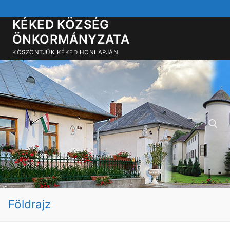
Ugrás
a
KÉKED KÖZSÉG
tartalomra
ÖNKORMÁNYZATA
KÖSZÖNTJÜK KÉKED HONLAPJÁN
Keresése:
Földrajz