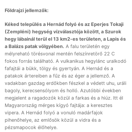
Földrajzi jellemzők:
Kéked település a Hernád folyó és az Eperjes Tokaji
(Zempléni) hegység vízválasztója között, a Szurok
hegy lábainál terül el 13 km2-es területen, a Lapis és
a Balázs patak völgyében.
A falu területén egy
mélyreható törésvonal mentén felszínretörő 22 C
fokos forrás található. A vulkanikus hegylánc uralkodó
fafajtái a bükk, tölgy és gyertyán. A Hernád és a
patakok ártereiben a fűz és az éger a jellemző. A
vadakban gazdag erdőkben fészkel a védett uhu, uráli
bagoly, kerecsensólyom és holló. Azutóbbi években
megjelent a ragadozók közül a farkas és a hiúz. Itt él
Magyarország mérges kígyó fajtája: a keresztes
vipera. A Hernád folyó a vonuló madárfajok
pihenőhelye, az emlősök közül a vidra és a
pézsmapocok élőhelye.