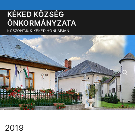
Ugrás
a
KÉKED KÖZSÉG
tartalomra
ÖNKORMÁNYZATA
KÖSZÖNTJÜK KÉKED HONLAPJÁN
Keresése:
2019