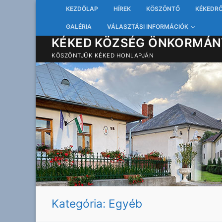
Ugrás
KEZDŐLAP
HÍREK
KÖSZÖNTŐ
KÉKEDR
a
GALÉRIA
VÁLASZTÁSI INFORMÁCIÓK
tartalomra
KÉKED KÖZSÉG ÖNKORMÁN
KÖSZÖNTJÜK KÉKED HONLAPJÁN
Kategória:
Egyéb