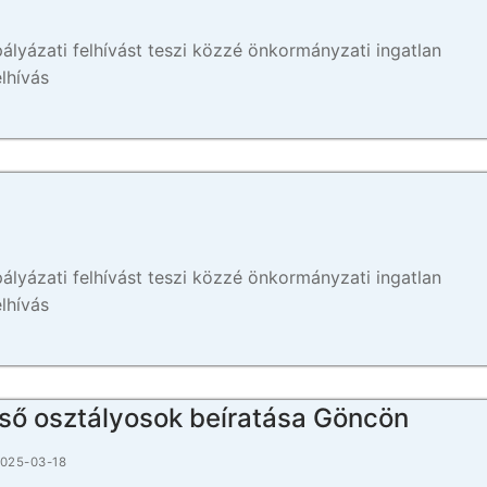
yázati felhívást teszi közzé önkormányzati ingatlan
elhívás
yázati felhívást teszi közzé önkormányzati ingatlan
elhívás
lső osztályosok beíratása Göncön
025-03-18