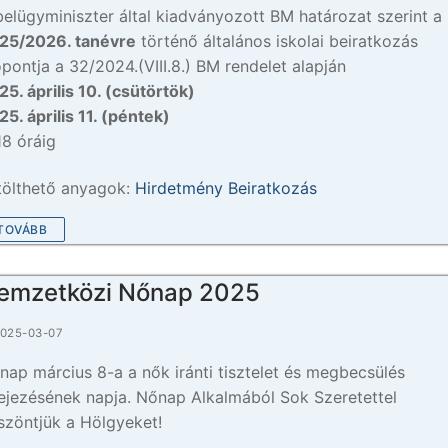
belügyminiszter által kiadványozott BM határozat szerint a
25/2026. tanévre
történő általános iskolai beiratkozás
őpontja a 32/2024.(VIII.8.) BM rendelet alapján
25. április 10. (csütörtök)
25. április 11. (péntek)
18 óráig
tölthető anyagok:
Hirdetmény Beiratkozás
TOVÁBB
emzetközi Nőnap 2025
025-03-07
nap március 8-a a nők iránti tisztelet és megbecsülés
fejezésének napja. Nőnap Alkalmából Sok Szeretettel
szöntjük a Hölgyeket!