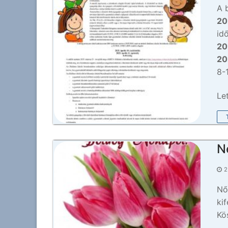
A 
20
id
20
20
8-
Le
N
2
Nő
ki
Kö