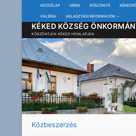
Ugrás
KEZDŐLAP
HÍREK
KÖSZÖNTŐ
KÉKEDR
a
GALÉRIA
VÁLASZTÁSI INFORMÁCIÓK
tartalomra
KÉKED KÖZSÉG ÖNKORMÁN
KÖSZÖNTJÜK KÉKED HONLAPJÁN
Közbeszerzés