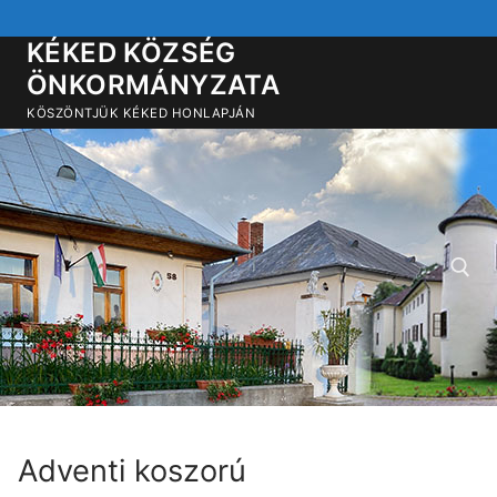
Ugrás
a
KÉKED KÖZSÉG
tartalomra
ÖNKORMÁNYZATA
KÖSZÖNTJÜK KÉKED HONLAPJÁN
Keresése:
Adventi koszorú