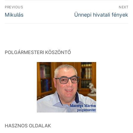
Bejegyzés
PREVIOUS
NEXT
navigáció
Previous
Next
Mikulás
Ünnepi hivatali fények
post:
post:
POLGÁRMESTERI KÖSZÖNTŐ
HASZNOS OLDALAK