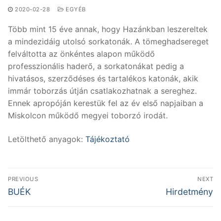
2020-02-28
EGYÉB
Több mint 15 éve annak, hogy Hazánkban leszereltek
a mindezidáig utolsó sorkatonák. A tömeghadsereget
felváltotta az önkéntes alapon működő
professzionális haderő, a sorkatonákat pedig a
hivatásos, szerződéses és tartalékos katonák, akik
immár toborzás útján csatlakozhatnak a sereghez.
Ennek apropóján kerestük fel az év első napjaiban a
Miskolcon működő megyei toborzó irodát.
Letölthető anyagok:
Tájékoztató
Bejegyzés
PREVIOUS
NEXT
navigáció
Previous
Next
BUÉK
Hirdetmény
post:
post: