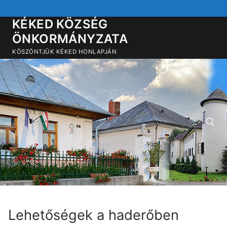
Ugrás
a
KÉKED KÖZSÉG
tartalomra
ÖNKORMÁNYZATA
KÖSZÖNTJÜK KÉKED HONLAPJÁN
Keresése:
Lehetőségek a haderőben