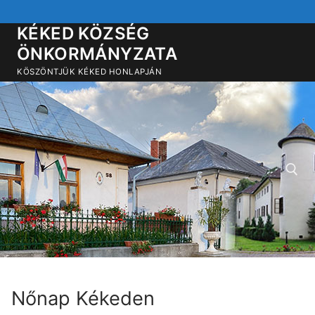
Ugrás
a
KÉKED KÖZSÉG
tartalomra
ÖNKORMÁNYZATA
KÖSZÖNTJÜK KÉKED HONLAPJÁN
Keresése:
Nőnap Kékeden