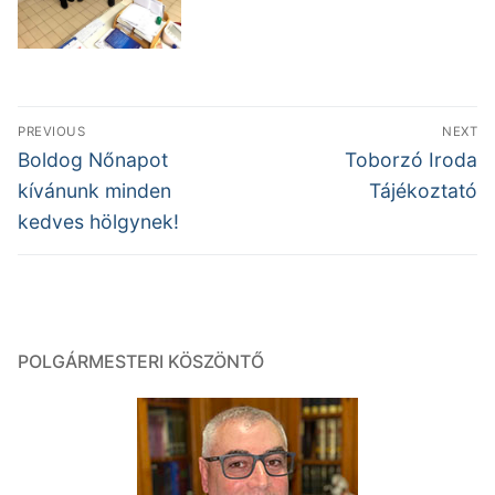
Bejegyzés
PREVIOUS
NEXT
navigáció
Previous
Next
Boldog Nőnapot
Toborzó Iroda
post:
post:
kívánunk minden
Tájékoztató
kedves hölgynek!
POLGÁRMESTERI KÖSZÖNTŐ