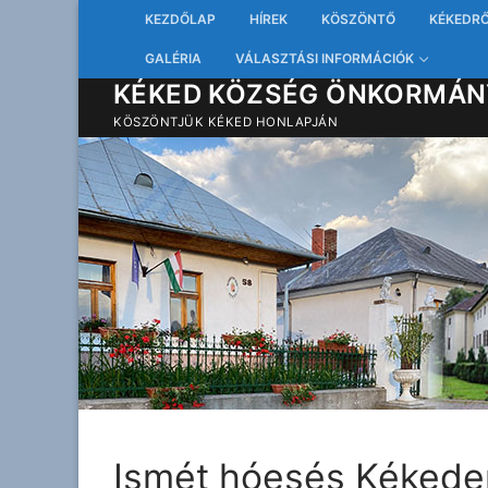
Ugrás
KEZDŐLAP
HÍREK
KÖSZÖNTŐ
KÉKEDR
a
GALÉRIA
VÁLASZTÁSI INFORMÁCIÓK
tartalomra
KÉKED KÖZSÉG ÖNKORMÁN
KÖSZÖNTJÜK KÉKED HONLAPJÁN
Ismét hóesés Kékede