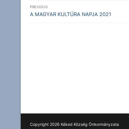
Bejegyzés
PREVIOUS
Previous
navigáció
A MAGYAR KULTÚRA NAPJA 2021
post:
Copyright 2026 Kéked Község Önkormányzata