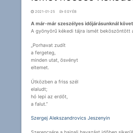
2021-01-25
EGYÉB
A már-már szeszélyes időjárásunknál követ
A gyönyörű kékedi tájra ismét beköszöntött a
„Porhavat zudít
a fergeteg,
minden utat, ösvényt
eltemet.
Útközben a friss szél
elaludt;
hó lepi az erdőt,
a falut.”
Szergej Alekszandrovics Jeszenyin
Szerencsére a hajnali havazást időben sikerült 