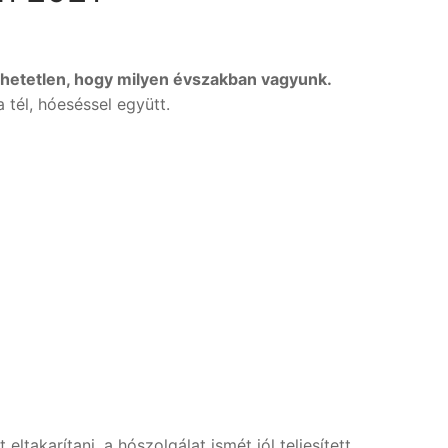
hetetlen, hogy milyen évszakban vagyunk.
 tél, hóeséssel együtt.
eltakarítani, a hószolgálat ismét jól teljesített.