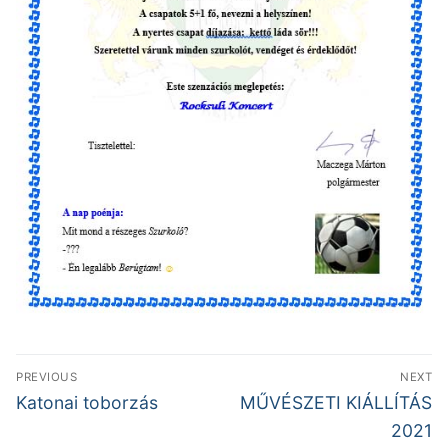
Bejegyzés
PREVIOUS
NEXT
navigáció
Previous
Next
Katonai toborzás
MŰVÉSZETI KIÁLLÍTÁS
post:
post:
2021