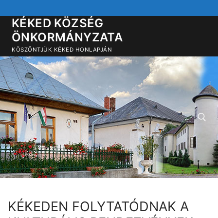
Ugrás
a
KÉKED KÖZSÉG
tartalomra
ÖNKORMÁNYZATA
KÖSZÖNTJÜK KÉKED HONLAPJÁN
Keresése:
KÉKEDEN FOLYTATÓDNAK A