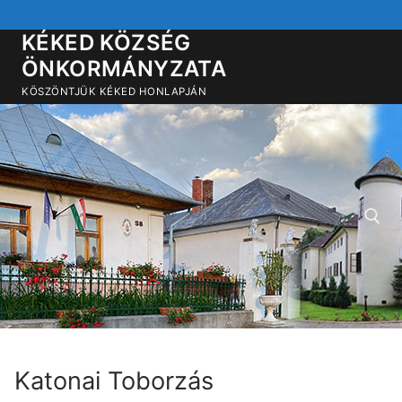
Ugrás
a
KÉKED KÖZSÉG
tartalomra
ÖNKORMÁNYZATA
KÖSZÖNTJÜK KÉKED HONLAPJÁN
Keresése:
Katonai Toborzás