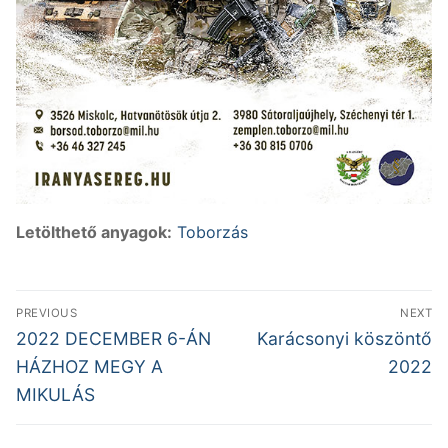
Letölthető anyagok:
Toborzás
Bejegyzés
PREVIOUS
NEXT
navigáció
Previous
Next
2022 DECEMBER 6-ÁN
Karácsonyi köszöntő
post:
post:
HÁZHOZ MEGY A
2022
MIKULÁS