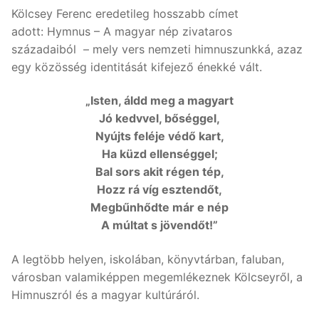
Kölcsey Ferenc eredetileg hosszabb címet
adott: Hymnus – A magyar nép zivataros
századaiból – mely vers nemzeti himnuszunkká, azaz
egy közösség identitását kifejező énekké vált.
„Isten, áldd meg a magyart
Jó kedvvel, bőséggel,
Nyújts feléje védő kart,
Ha küzd ellenséggel;
Bal sors akit régen tép,
Hozz rá víg esztendőt,
Megbűnhődte már e nép
A múltat s jövendőt!”
A legtöbb helyen, iskolában, könyvtárban, faluban,
városban valamiképpen megemlékeznek Kölcseyről, a
Himnuszról és a magyar kultúráról.