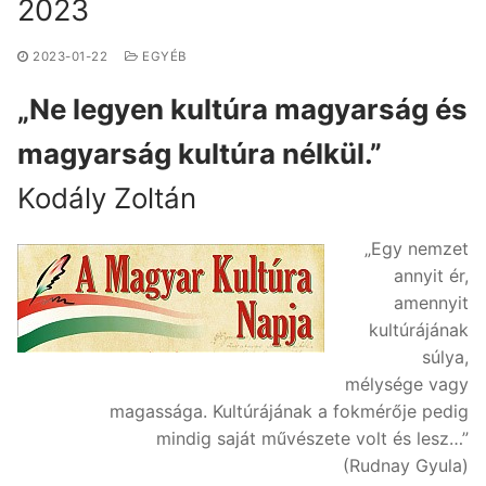
2023
2023-01-22
EGYÉB
„Ne legyen kultúra magyarság és
magyarság kultúra nélkül.”
Kodály Zoltán
„Egy nemzet
annyit ér,
amennyit
kultúrájának
súlya,
mélysége vagy
magassága. Kultúrájának a fokmérője pedig
mindig saját művészete volt és lesz…”
(Rudnay Gyula)