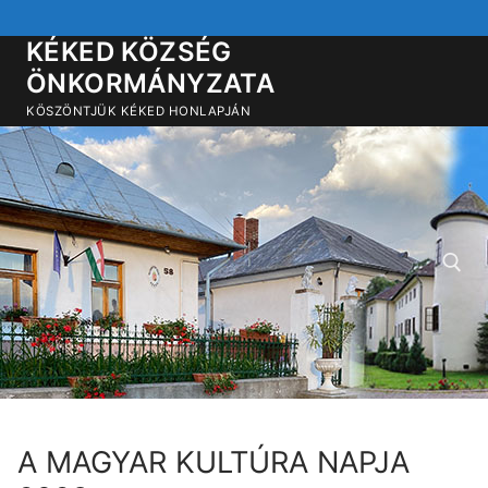
Ugrás
a
KÉKED KÖZSÉG
tartalomra
ÖNKORMÁNYZATA
KÖSZÖNTJÜK KÉKED HONLAPJÁN
Keresése:
A MAGYAR KULTÚRA NAPJA