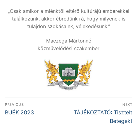
„Csak amikor a miénktől eltérő kultúrájú emberekkel
találkozunk, akkor ébredünk rá, hogy milyenek is
tulajdon szokásaink, vélekedésünk.”
Maczega Mártonné
közművelődési szakember
Bejegyzés
PREVIOUS
NEXT
navigáció
Previous
Next
BUÉK 2023
TÁJÉKOZTATÓ: Tisztelt
post:
post:
Betegek!