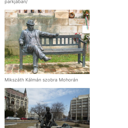
parkjában/
Mikszáth Kálmán szobra Mohorán