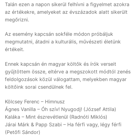
Talán ezen a napon sikerül felhívni a figyelmet azokra
az értékekre, amelyeket az évszázadok alatt sikerült
megőrizni.
Az esemény kapcsán sokféle módon próbáljuk
megmutatni, átadni a kulturális, művészeti életünk
értékeit.
Ennek kapcsán én magyar költők és írók verseit
gyűjtöttem össze, eltérve a megszokott módtól zenés
feldolgozások közül válogattam, melyekben magyar
költőink sorai csendülnek fel.
Kölcsey Ferenc – Himnusz
Ágnes Vanilla – Óh szív! Nyugodj! (József Attila)
Kaláka – Mint észrevétlenül (Radnóti Miklós)
Járai Márk & Papp Szabi – Ha férfi vagy, légy férfi
(Petőfi Sándor)