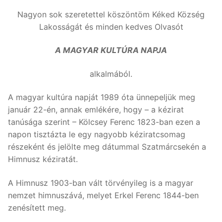
Nagyon sok szeretettel köszöntöm Kéked Község
Lakosságát és minden kedves Olvasót
A MAGYAR KULTÚRA NAPJA
alkalmából.
A magyar kultúra napját 1989 óta ünnepeljük meg
január 22-én, annak emlékére, hogy – a kézirat
tanúsága szerint – Kölcsey Ferenc 1823-ban ezen a
napon tisztázta le egy nagyobb kéziratcsomag
részeként és jelölte meg dátummal Szatmárcsekén a
Himnusz kéziratát.
A Himnusz 1903-ban vált törvényileg is a magyar
nemzet himnuszává, melyet Erkel Ferenc 1844-ben
zenésített meg.