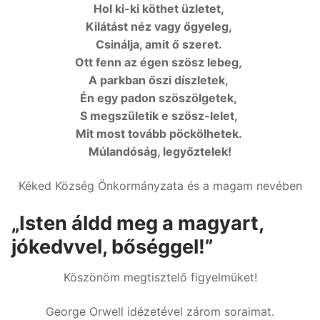
Hol ki-ki köthet üzletet,
Kilátást néz vagy őgyeleg,
Csinálja, amit ő szeret.
Ott fenn az égen szösz lebeg,
A parkban őszi díszletek,
Én egy padon szöszölgetek,
S megszületik e szösz-lelet,
Mit most tovább pöckölhetek.
Múlandóság, legyőztelek!
Kéked Község Önkormányzata és a magam nevében
„Isten áldd meg a magyart,
jókedvvel, bőséggel!”
Köszönöm megtisztelő figyelmüket!
George Orwell idézetével zárom soraimat.