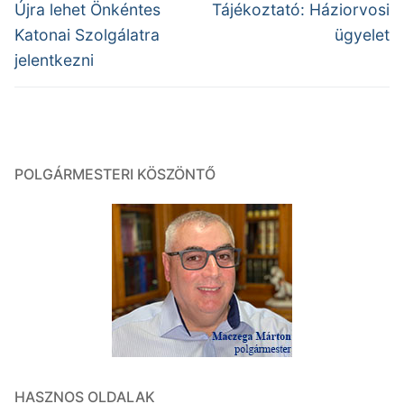
navigáció
Previous
Next
Újra lehet Önkéntes
Tájékoztató: Háziorvosi
post:
post:
Katonai Szolgálatra
ügyelet
jelentkezni
POLGÁRMESTERI KÖSZÖNTŐ
HASZNOS OLDALAK