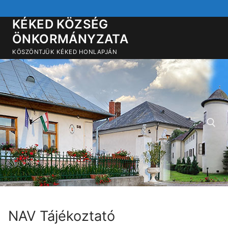
Ugrás
a
KÉKED KÖZSÉG
tartalomra
ÖNKORMÁNYZATA
KÖSZÖNTJÜK KÉKED HONLAPJÁN
Keresése:
NAV Tájékoztató