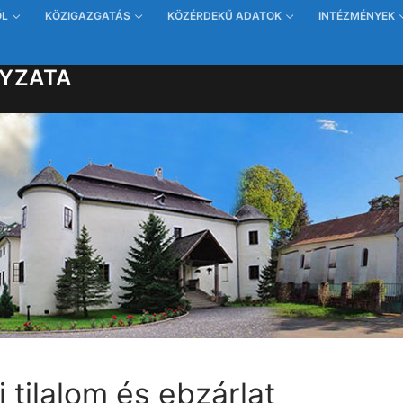
ŐL
KÖZIGAZGATÁS
KÖZÉRDEKŰ ADATOK
INTÉZMÉNYEK
YZATA
 tilalom és ebzárlat