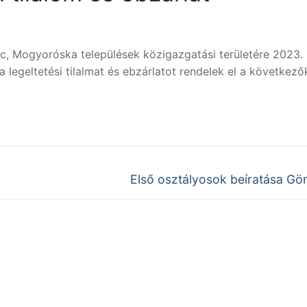
éc, Mogyoróska települések közigazgatási területére 2023.
ra legeltetési tilalmat és ebzárlatot rendelek el a következő
Next
Első osztályosok beíratása Gö
post: