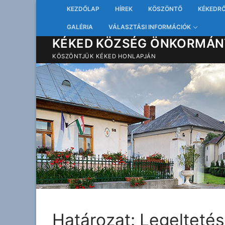
Ugrás
KEZDŐLAP
HÍREK
KÖSZÖNTŐ
KÉKEDR
a
GALÉRIA
VÁLASZTÁSI INFORMÁCIÓK
tartalomra
KÉKED KÖZSÉG ÖNKORMÁN
KÖSZÖNTJÜK KÉKED HONLAPJÁN
Határozat: Legeltetési