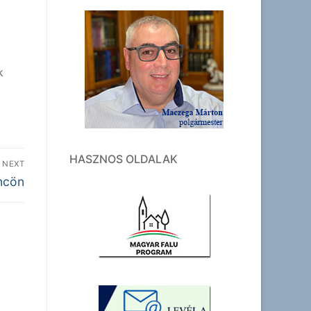
k
HASZNOS OLDALAK
NEXT
ncön