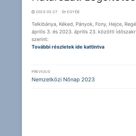
2023-03-27
EGYÉB
Telkibánya, Kéked, Pányok, Fony, Hejce, Reg
április 3. és 2023. április 23. közötti időszak
szerint:
További részletek ide kattintva
Bejegyzés
PREVIOUS
Previous
navigáció
Nemzetközi Nőnap 2023
post: