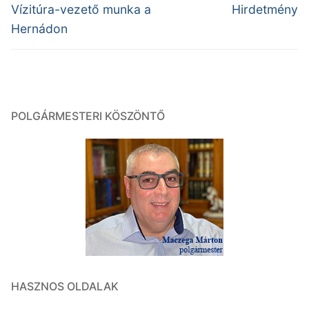
navigáció
Previous
Next
Vízitúra-vezető munka a
Hirdetmény
post:
post:
Hernádon
POLGÁRMESTERI KÖSZÖNTŐ
HASZNOS OLDALAK