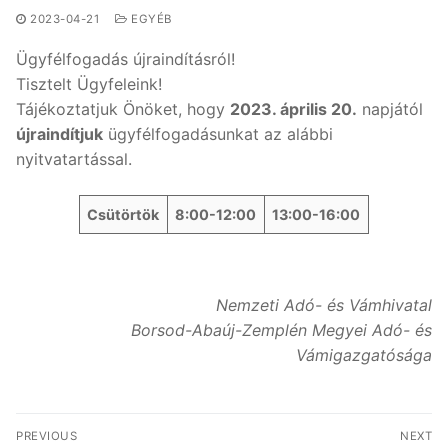
2023-04-21
EGYÉB
Ügyfélfogadás újraindításról!
Tisztelt Ügyfeleink!
Tájékoztatjuk Önöket, hogy
2023. április 20.
napjától
újraindítjuk
ügyfélfogadásunkat az alábbi
nyitvatartással.
Csütörtök
8:00-12:00
13:00-16:00
Nemzeti Adó- és Vámhivatal
Borsod-Abaúj-Zemplén Megyei Adó- és
Vámigazgatósága
Bejegyzés
PREVIOUS
NEXT