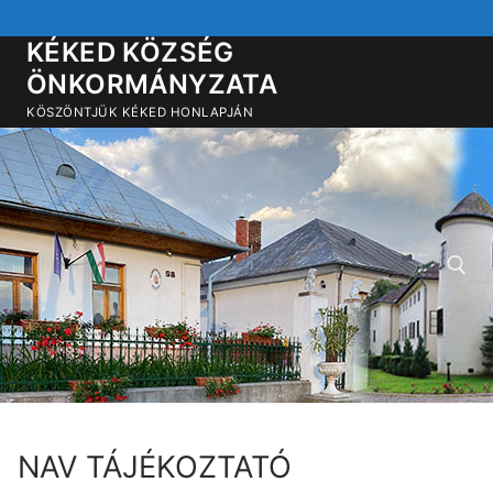
Ugrás
a
KÉKED KÖZSÉG
tartalomra
ÖNKORMÁNYZATA
KÖSZÖNTJÜK KÉKED HONLAPJÁN
Keresése:
NAV TÁJÉKOZTATÓ