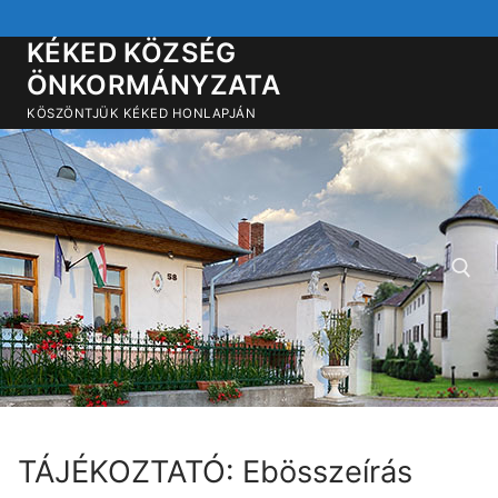
Ugrás
a
KÉKED KÖZSÉG
tartalomra
ÖNKORMÁNYZATA
KÖSZÖNTJÜK KÉKED HONLAPJÁN
Keresése:
TÁJÉKOZTATÓ: Ebösszeírás