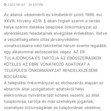
2023-06-02
EGYÉB
Az állatok védelméről és kíméletéről szóló 1998. évi
XXVIII. törvény 42/B. §-ában foglalt szerint a tartás
helye szerint illetékes települési önkormányzat az
ebrendészeti feladatainak elvégzése érdekében, illetve
a veszettség elleni oltás járványvédelmi
vonatkozásaira való tekintettel három évente legalább
egy alkalommal ebösszeírást végez. AZ EB
TULAJDONOSA ÉS TARTÓJA AZ EBÖSSZEÍRÁSKOR
KÖTELES AZ EBRE VONATKOZÓ ADATOKAT A
TELEPÜLÉSI ÖNKORMÁNYZAT RENDELKEZÉSÉRE
BOCSÁTANI.
A települési önkormányzat az ebösszeírás alapján az
ebtartók által szolgáltatott adatokról helyi
elektronikus nyilvántartást köteles vezetni, az állat
tulajdonosa, tartója és más személyek jogainak,
személyes biztonságának és tulajdonának védelme,