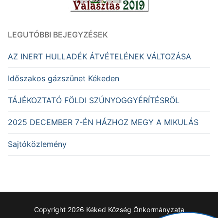
LEGUTÓBBI BEJEGYZÉSEK
AZ INERT HULLADÉK ÁTVÉTELÉNEK VÁLTOZÁSA
Időszakos gázszünet Kékeden
TÁJÉKOZTATÓ FÖLDI SZÚNYOGGYÉRÍTÉSRŐL
2025 DECEMBER 7-ÉN HÁZHOZ MEGY A MIKULÁS
Sajtóközlemény
Copyright 2026 Kéked Község Önkormányzata