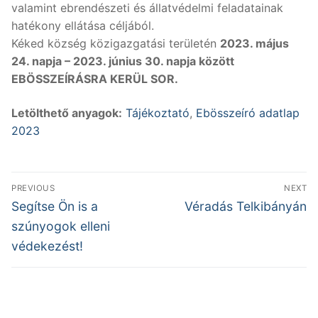
valamint ebrendészeti és állatvédelmi feladatainak
hatékony ellátása céljából.
Kéked község közigazgatási területén
2023. május
24. napja – 2023. június 30. napja között
EBÖSSZEÍRÁSRA KERÜL SOR.
Letölthető anyagok:
Tájékoztató
,
Ebösszeíró adatlap
2023
Bejegyzés
PREVIOUS
NEXT
navigáció
Previous
Next
Segítse Ön is a
Véradás Telkibányán
post:
post:
szúnyogok elleni
védekezést!