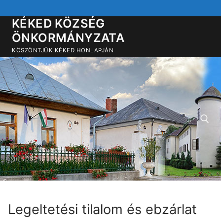
Ugrás
a
KÉKED KÖZSÉG
tartalomra
ÖNKORMÁNYZATA
KÖSZÖNTJÜK KÉKED HONLAPJÁN
Keresése:
Legeltetési tilalom és ebzárlat