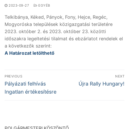
2023-09-27
EGYÉB
Telkibánya, Kéked, Pányok, Fony, Hejce, Regéc,
Mogyoróska települések közigazgatási területére
2023. október 2. és 2023. október 23. közötti
időszakra legeltetési tilalmat és ebzárlatot rendelek el
a következők szerint:
A Határozat letölthető
Bejegyzés
PREVIOUS
NEXT
navigáció
Previous
Next
Pályázati felhívás
Újra Rally Hungary!
post:
post:
Ingatlan értékesítésre
POLGÁRMESTERI KÖSZÖNTŐ