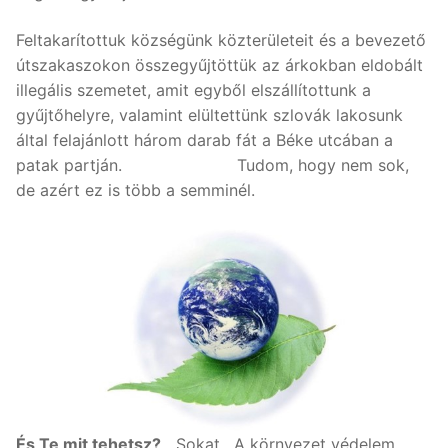
Feltakarítottuk községünk közterületeit és a bevezető
útszakaszokon összegyűjtöttük az árkokban eldobált
illegális szemetet, amit egyből elszállítottunk a
gyűjtőhelyre, valamint elültettünk szlovák lakosunk
által felajánlott három darab fát a Béke utcában a
patak partján. Tudom, hogy nem sok,
de azért ez is több a semminél.
És Te mit tehetsz?
Sokat. A környezet védelem