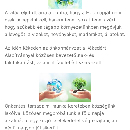
A világ eljutott arra a pontra, hogy a Föld napját nem
csak ünnepelni kell, hanem tenni, sokat tenni azért,
hogy szűkebb és tágabb környezetünkben megóvjuk
a levegőt, a vizeket, növényeket, madarakat, állatokat.
Az idén Kékeden az önkormányzat a Kékedért
Alapítvánnyal közösen bevezetőutak- és
falutakarítást, valamint faültetést szervezett.
Önkéntes, társadalmi munka keretében községünk
lakóival közösen megpróbáltunk a föld napja
alkalmából egy kis jó cselekedetet végrehajtani, ami
végül nagyon jól sikerült.