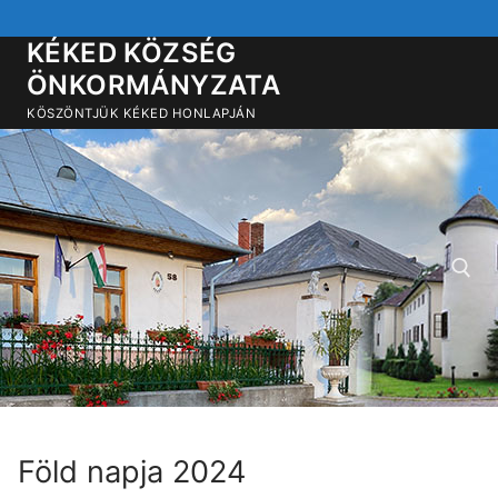
Ugrás
a
KÉKED KÖZSÉG
tartalomra
ÖNKORMÁNYZATA
KÖSZÖNTJÜK KÉKED HONLAPJÁN
Keresése:
Föld napja 2024