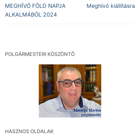
navigáció
Previous
Next
MEGHÍVÓ FÖLD NAPJA
Meghívó kiállításra
post:
post:
ALKALMÁBÓL 2024
POLGÁRMESTERI KÖSZÖNTŐ
HASZNOS OLDALAK