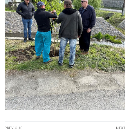
Bejegyzés
PREVIOUS
NEXT