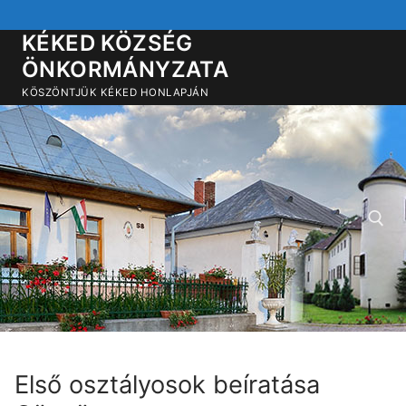
Ugrás
a
KÉKED KÖZSÉG
tartalomra
ÖNKORMÁNYZATA
KÖSZÖNTJÜK KÉKED HONLAPJÁN
Keresése:
Első osztályosok beíratása