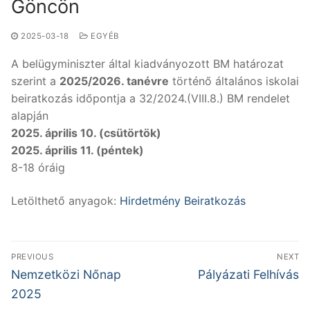
Göncön
2025-03-18
EGYÉB
A belügyminiszter által kiadványozott BM határozat
szerint a
2025/2026. tanévre
történő általános iskolai
beiratkozás időpontja a 32/2024.(VIII.8.) BM rendelet
alapján
2025. április 10. (csütörtök)
2025. április 11. (péntek)
8-18 óráig
Letölthető anyagok:
Hirdetmény Beiratkozás
Bejegyzés
PREVIOUS
NEXT
navigáció
Previous
Next
Nemzetközi Nőnap
Pályázati Felhívás
post:
post:
2025