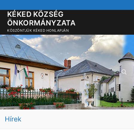
Ugrás
a
KÉKED KÖZSÉG
tartalomra
ÖNKORMÁNYZATA
KÖSZÖNTJÜK KÉKED HONLAPJÁN
Keresése:
Hírek