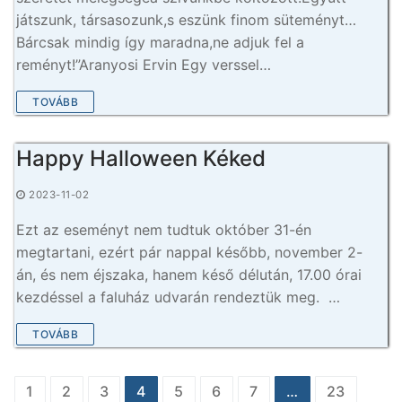
játszunk, társasozunk,s eszünk finom süteményt…
Bárcsak mindig így maradna,ne adjuk fel a
reményt!”Aranyosi Ervin Egy verssel…
TOVÁBB
Happy Halloween Kéked
2023-11-02
Ezt az eseményt nem tudtuk október 31-én
megtartani, ezért pár nappal később, november 2-
án, és nem éjszaka, hanem késő délután, 17.00 órai
kezdéssel a faluház udvarán rendeztük meg. …
TOVÁBB
Bejegyzés
1
2
3
4
5
6
7
…
23