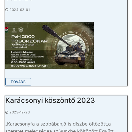
2024-02-01
TOVÁBB
Karácsonyi köszöntő 2023
2023-12-23
„Karácsonyfa a szobában,ő is díszbe öltözött,a
szeretet melegségea szívünkbe költözött.Együtt