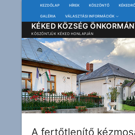
Ugrás
KEZDŐLAP
HÍREK
KÖSZÖNTŐ
KÉKEDR
a
GALÉRIA
VÁLASZTÁSI INFORMÁCIÓK
tartalomra
KÉKED KÖZSÉG ÖNKORMÁN
KÖSZÖNTJÜK KÉKED HONLAPJÁN
A fertőtlenítő kézmo