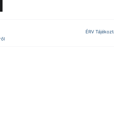
Next
ÉRV Tájékozt
post:
ről