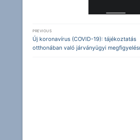
Bejegyzés
PREVIOUS
Previous
navigáció
Új koronavírus (COVID-19): tájékoztatás
post:
otthonában való járványügyi megfigyelés