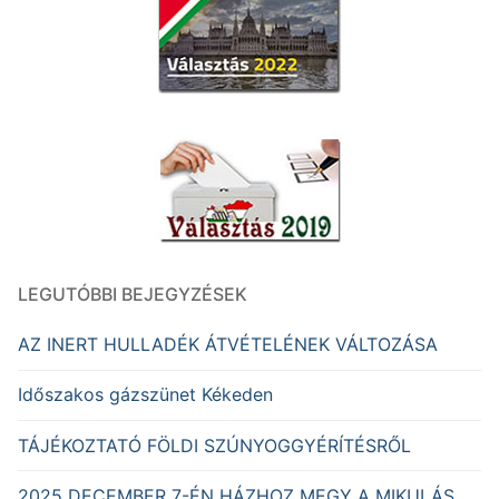
LEGUTÓBBI BEJEGYZÉSEK
AZ INERT HULLADÉK ÁTVÉTELÉNEK VÁLTOZÁSA
Időszakos gázszünet Kékeden
TÁJÉKOZTATÓ FÖLDI SZÚNYOGGYÉRÍTÉSRŐL
2025 DECEMBER 7-ÉN HÁZHOZ MEGY A MIKULÁS