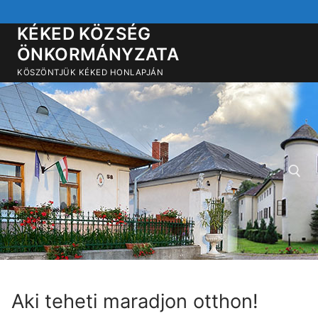
Ugrás
a
KÉKED KÖZSÉG
tartalomra
ÖNKORMÁNYZATA
KÖSZÖNTJÜK KÉKED HONLAPJÁN
Keresése:
Aki teheti maradjon otthon!