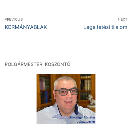
Bejegyzés
PREVIOUS
NEXT
navigáció
Previous
Next
KORMÁNYABLAK
Legeltetési tilalom
post:
post:
POLGÁRMESTERI KÖSZÖNTŐ