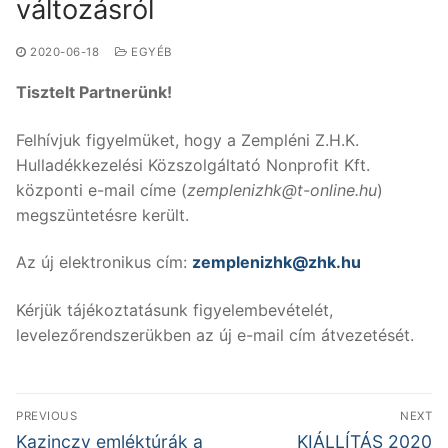
változásról
2020-06-18
EGYÉB
Tisztelt Partnerünk!
Felhívjuk figyelmüket, hogy a Zempléni Z.H.K.
Hulladékkezelési Közszolgáltató Nonprofit Kft.
központi e-mail címe (
zemplenizhk@t-online.hu
)
megszüntetésre került.
Az új elektronikus cím:
zemplenizhk@zhk.hu
Kérjük tájékoztatásunk figyelembevételét,
levelezőrendszerükben az új e-mail cím átvezetését.
Bejegyzés
PREVIOUS
NEXT
navigáció
Previous
Next
Kazinczy emléktúrák a
KIÁLLÍTÁS 2020