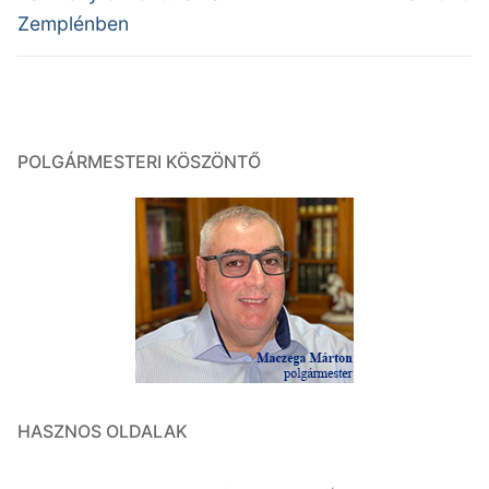
post:
post:
Zemplénben
POLGÁRMESTERI KÖSZÖNTŐ
HASZNOS OLDALAK