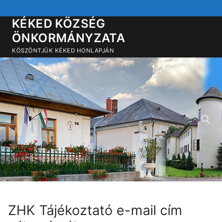
Ugrás
a
KÉKED KÖZSÉG
tartalomra
ÖNKORMÁNYZATA
KÖSZÖNTJÜK KÉKED HONLAPJÁN
Keresése:
ZHK Tájékoztató e-mail cím