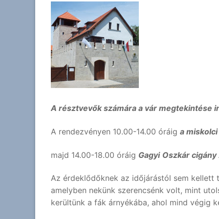
A résztvevők számára a vár megtekintése i
A rendezvényen 10.00-14.00 óráig
a miskolc
majd 14.00-18.00 óráig
Gagyi
Oszkár cigány
Az érdeklődőknek az időjárástól sem kellett 
amelyben nekünk szerencsénk volt, mint utolsó
kerültünk a fák árnyékába, ahol mind végig ke