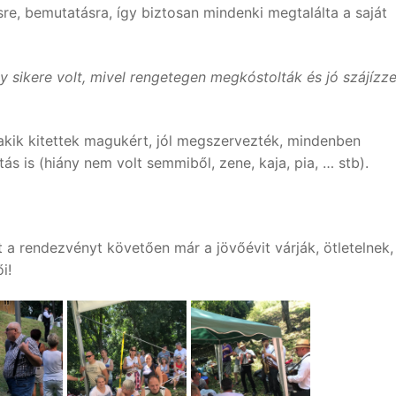
sre, bemutatásra, így biztosan mindenki megtalálta a saját
y sikere volt, mivel rengetegen megkóstolták és jó szájízze
akik kitettek magukért, jól megszervezték, mindenben
tás is (hiány nem volt semmiből, zene, kaja, pia, … stb).
 a rendezvényt követően már a jövőévit várják, ötletelnek,
i!