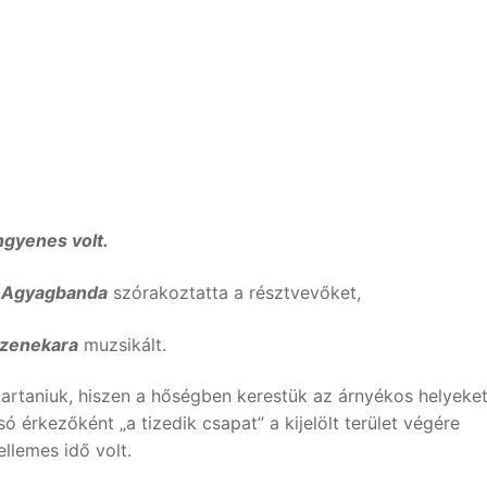
ngyenes volt.
i Agyagbanda
szórakoztatta a résztvevőket,
 zenekara
muzsikált.
tartaniuk, hiszen a hőségben kerestük az árnyékos helyeket
 érkezőként „a tizedik csapat” a kijelölt terület végére
llemes idő volt.