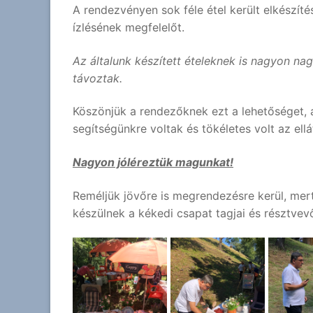
A rendezvényen sok féle étel került elkészíté
ízlésének megfelelőt.
Az általunk készített ételeknek is nagyon nag
távoztak.
Köszönjük a rendezőknek ezt a lehetőséget, 
segítségünkre voltak és tökéletes volt az ellá
Nagyon jóléreztük magunkat!
Reméljük jövőre is megrendezésre kerül, mert
készülnek a kékedi csapat tagjai és résztvevő