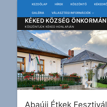
Ugrás
KEZDŐLAP
HÍREK
KÖSZÖNTŐ
KÉKEDR
a
GALÉRIA
VÁLASZTÁSI INFORMÁCIÓK
tartalomra
KÉKED KÖZSÉG ÖNKORMÁN
KÖSZÖNTJÜK KÉKED HONLAPJÁN
Abaúji Étkek Fesztivál