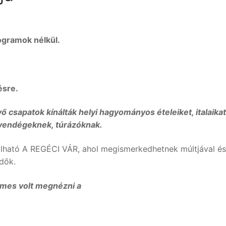
ogramok nélkül.
ésre.
ő csapatok kínálták helyi hagyományos ételeiket, italaikat
 vendégeknek, túrázóknak.
lálható A REGÉCI VÁR, ahol megismerkedhetnek múltjával és
ődők.
emes volt megnézni a