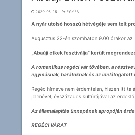
2020-08-25
EGYÉB
A nyár utolsó hosszú hétvégéje sem telt pr
Augusztus 22-én szombaton 9.00 órakor az
„Abaúji étkek fesztiválja” került megrendez
A romantikus regéci vár tövében, a résztvev
egymásnak, barátoknak és az idelátogatott
Regéc hírneve nem érdemtelen, hiszen itt ta
jelenével, évszázados kultúrájával az érdekl
Az államalapítás ünnepének apropóján érd
REGÉCI VÁRAT