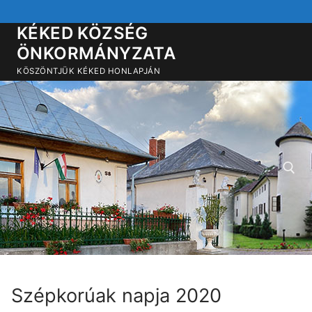
Ugrás
a
KÉKED KÖZSÉG
tartalomra
ÖNKORMÁNYZATA
KÖSZÖNTJÜK KÉKED HONLAPJÁN
Keresése:
Szépkorúak napja 2020