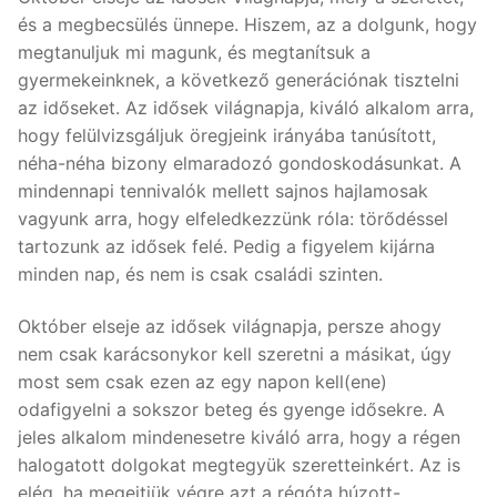
és a megbecsülés ünnepe. Hiszem, az a dolgunk, hogy
megtanuljuk mi magunk, és megtanítsuk a
gyermekeinknek, a következő generációnak tisztelni
az időseket. Az idősek világnapja, kiváló alkalom arra,
hogy felülvizsgáljuk öregjeink irányába tanúsított,
néha-néha bizony elmaradozó gondoskodásunkat. A
mindennapi tennivalók mellett sajnos hajlamosak
vagyunk arra, hogy elfeledkezzünk róla: törődéssel
tartozunk az idősek felé. Pedig a figyelem kijárna
minden nap, és nem is csak családi szinten.
Október elseje az idősek világnapja, persze ahogy
nem csak karácsonykor kell szeretni a másikat, úgy
most sem csak ezen az egy napon kell(ene)
odafigyelni a sokszor beteg és gyenge idősekre. A
jeles alkalom mindenesetre kiváló arra, hogy a régen
halogatott dolgokat megtegyük szeretteinkért. Az is
elég, ha megejtjük végre azt a régóta húzott-