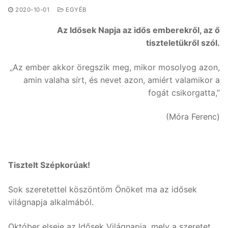
2020-10-01
EGYÉB
Az Idősek Napja az idős emberekről, az ő
tiszteletükről szól.
„Az ember akkor öregszik meg, mikor mosolyog azon,
amin valaha sírt, és nevet azon, amiért valamikor a
fogát csikorgatta,”
(Móra Ferenc)
Tisztelt Szépkorúak!
Sok szeretettel köszöntöm Önöket ma az idősek
világnapja alkalmából.
Október elseje az Idősek Világnapja, mely a szeretet,