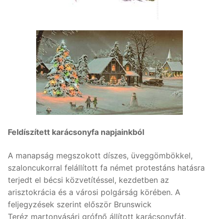
Feldíszített karácsonyfa napjainkból
A manapság megszokott díszes, üveggömbökkel,
szaloncukorral felállított fa német protestáns hatásra
terjedt el bécsi közvetítéssel, kezdetben az
arisztokrácia és a városi polgárság körében. A
feljegyzések szerint először Brunswick
Teréz martonvásári grófnő állított karácsonyfát.