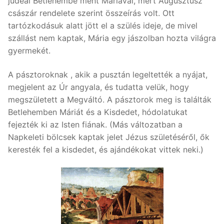
judeai Betlehembe ment Máriával, mert Augusztusz
császár rendelete szerint összeírás volt. Ott
tartózkodásuk alatt jött el a szülés ideje, de mivel
szállást nem kaptak, Mária egy jászolban hozta világra
gyermekét.
A pásztoroknak , akik a pusztán legeltették a nyájat,
megjelent az Úr angyala, és tudatta velük, hogy
megszületett a Megváltó. A pásztorok meg is találták
Betlehemben Máriát és a Kisdedet, hódolatukat
fejezték ki az Isten fiának. (Más változatban a
Napkeleti bölcsek kaptak jelet Jézus születéséről, ők
keresték fel a kisdedet, és ajándékokat vittek neki.)