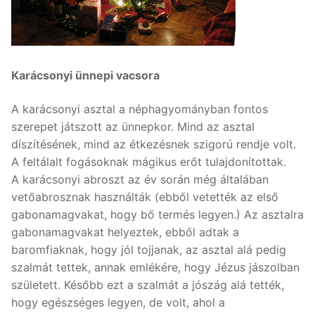
Karácsonyi ünnepi vacsora
A karácsonyi asztal a néphagyományban fontos
szerepet játszott az ünnepkor. Mind az asztal
díszítésének, mind az étkezésnek szigorú rendje volt.
A feltálalt fogásoknak mágikus erőt tulajdonítottak.
A karácsonyi abroszt az év során még általában
vetőabrosznak használták (ebből vetették az első
gabonamagvakat, hogy bő termés legyen.) Az asztalra
gabonamagvakat helyeztek, ebből adtak a
baromfiaknak, hogy jól tojjanak, az asztal alá pedig
szalmát tettek, annak emlékére, hogy Jézus jászolban
született. Később ezt a szalmát a jószág alá tették,
hogy egészséges legyen, de volt, ahol a