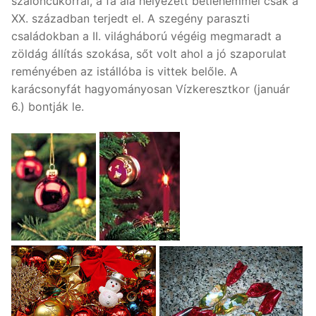
szaloncukorral, a fa alá helyezett betlehemmel csak a
XX. században terjedt el. A szegény paraszti
családokban a II. világháború végéig megmaradt a
zöldág állítás szokása, sőt volt ahol a jó szaporulat
reményében az istállóba is vittek belőle. A
karácsonyfát hagyományosan Vízkeresztkor (január
6.) bontják le.