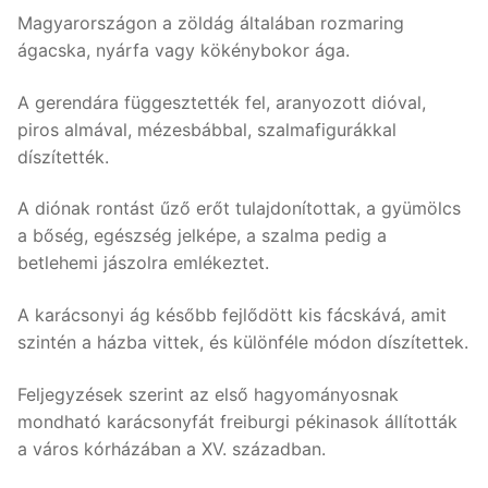
Magyarországon a zöldág általában rozmaring
ágacska, nyárfa vagy kökénybokor ága.
A gerendára függesztették fel, aranyozott dióval,
piros almával, mézesbábbal, szalmafigurákkal
díszítették.
A diónak rontást űző erőt tulajdonítottak, a gyümölcs
a bőség, egészség jelképe, a szalma pedig a
betlehemi jászolra emlékeztet.
A karácsonyi ág később fejlődött kis fácskává, amit
szintén a házba vittek, és különféle módon díszítettek.
Feljegyzések szerint az első hagyományosnak
mondható karácsonyfát freiburgi pékinasok állították
a város kórházában a XV. században.