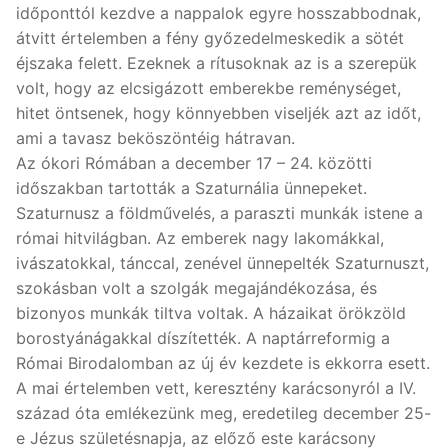
időponttól kezdve a nappalok egyre hosszabbodnak,
átvitt értelemben a fény győzedelmeskedik a sötét
éjszaka felett. Ezeknek a rítusoknak az is a szerepük
volt, hogy az elcsigázott emberekbe reménységet,
hitet öntsenek, hogy könnyebben viseljék azt az időt,
ami a tavasz beköszöntéig hátravan.
Az ókori Rómában a december 17 – 24. közötti
időszakban tartották a Szaturnália ünnepeket.
Szaturnusz a földművelés, a paraszti munkák istene a
római hitvilágban. Az emberek nagy lakomákkal,
ivászatokkal, tánccal, zenével ünnepelték Szaturnuszt,
szokásban volt a szolgák megajándékozása, és
bizonyos munkák tiltva voltak. A házaikat örökzöld
borostyánágakkal díszítették. A naptárreformig a
Római Birodalomban az új év kezdete is ekkorra esett.
A mai értelemben vett, keresztény karácsonyról a IV.
század óta emlékezünk meg, eredetileg december 25-
e Jézus születésnapja, az előző este karácsony