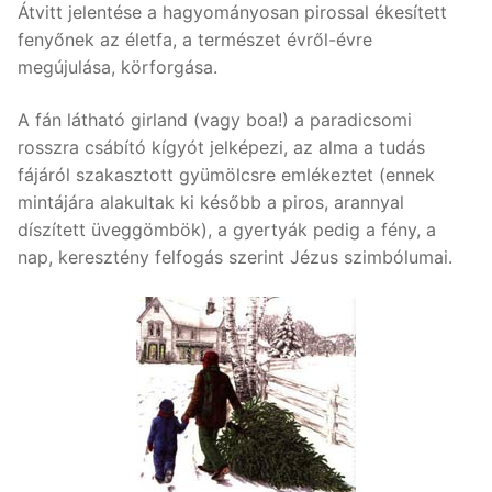
Átvitt jelentése a hagyományosan pirossal ékesített
fenyőnek az életfa, a természet évről-évre
megújulása, körforgása.
A fán látható girland (vagy boa!) a paradicsomi
rosszra csábító kígyót jelképezi, az alma a tudás
fájáról szakasztott gyümölcsre emlékeztet (ennek
mintájára alakultak ki később a piros, arannyal
díszített üveggömbök), a gyertyák pedig a fény, a
nap, keresztény felfogás szerint Jézus szimbólumai.