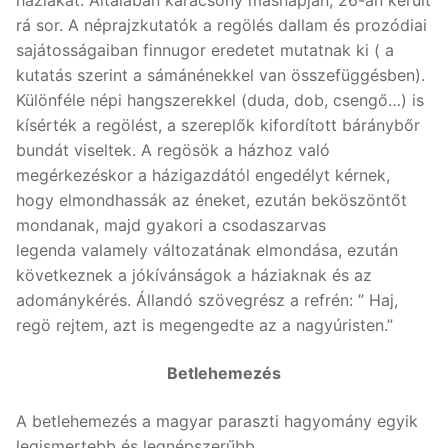
háziakat. Általában karácsony másnapján, 26-án került
rá sor. A néprajzkutatók a regölés dallam és prozódiai
sajátosságaiban finnugor eredetet mutatnak ki ( a
kutatás szerint a sámánénekkel van összefüggésben).
Különféle népi hangszerekkel (duda, dob, csengő…) is
kísérték a regölést, a szereplők kifordított báránybőr
bundát viseltek. A regösök a házhoz való
megérkezéskor a házigazdától engedélyt kérnek,
hogy elmondhassák az éneket, ezután beköszöntőt
mondanak, majd gyakori a csodaszarvas
legenda valamely változatának elmondása, ezután
következnek a jókívánságok a háziaknak és az
adománykérés. Állandó szövegrész a refrén: ” Haj,
regö rejtem, azt is megengedte az a nagyúristen.”
Betlehemezés
A betlehemezés a magyar paraszti hagyomány egyik
legismertebb és legnépszerűbb,