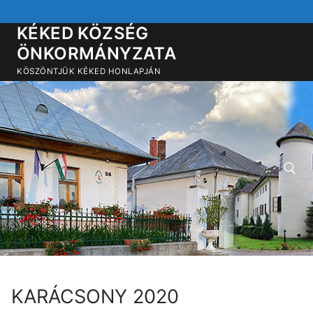
Ugrás
a
KÉKED KÖZSÉG
tartalomra
ÖNKORMÁNYZATA
KÖSZÖNTJÜK KÉKED HONLAPJÁN
Keresése:
KARÁCSONY 2020