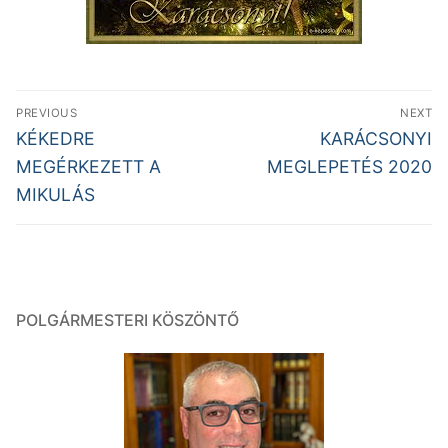
Bejegyzés
PREVIOUS
NEXT
navigáció
Previous
Next
KÉKEDRE
KARÁCSONYI
post:
post:
MEGÉRKEZETT A
MEGLEPETÉS 2020
MIKULÁS
POLGÁRMESTERI KÖSZÖNTŐ