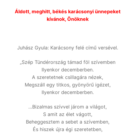
Áldott, meghitt, békés karácsonyi ünnepeket
kívánok, Önöknek
Juhász Gyula: Karácsony felé című versével.
„Szép Tündérország támad föl szívemben
Ilyenkor decemberben.
A szeretetnek csillagára nézek,
Megszáll egy titkos, gyönyörű igézet,
Ilyenkor decemberben.
…Bizalmas szívvel járom a világot,
S amit az élet vágott,
Beheggesztem a sebet a szívemben,
És hiszek újra égi szeretetben,