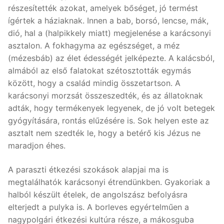
részesítették azokat, amelyek bőséget, jó termést
ígértek a háziaknak. Innen a bab, borsó, lencse, mák,
dió, hal a (halpikkely miatt) megjelenése a karácsonyi
asztalon. A fokhagyma az egészséget, a méz
(mézesbáb) az élet édességét jelképezte. A kalácsból,
almából az első falatokat szétosztották egymás
között, hogy a család mindig összetartson. A
karácsonyi morzsát összeszedték, és az állatoknak
adták, hogy termékenyek legyenek, de jó volt betegek
gyógyítására, rontás elűzésére is. Sok helyen este az
asztalt nem szedték le, hogy a betérő kis Jézus ne
maradjon éhes.
A paraszti étkezési szokások alapjai ma is
megtalálhatók karácsonyi étrendünkben. Gyakoriak a
halból készült ételek, de angolszász befolyásra
elterjedt a pulyka is. A borleves egyértelműen a
nagypolgári étkezési kultúra része, a mákosguba