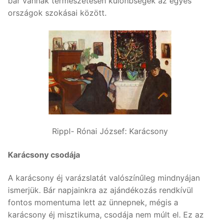
bár vannak természetesen különbségek az egyes
országok szokásai között.
Rippl- Rónai József: Karácsony
Karácsony csodája
A karácsony éj varázslatát valószínűleg mindnyájan
ismerjük. Bár napjainkra az ajándékozás rendkívül
fontos momentuma lett az ünnepnek, mégis a
karácsony éj misztikuma, csodája nem múlt el. Ez az