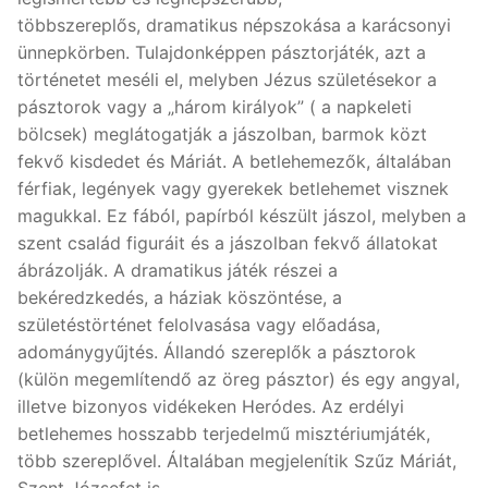
többszereplős, dramatikus népszokása a karácsonyi
ünnepkörben. Tulajdonképpen pásztorjáték, azt a
történetet meséli el, melyben Jézus születésekor a
pásztorok vagy a „három királyok” ( a napkeleti
bölcsek) meglátogatják a jászolban, barmok közt
fekvő kisdedet és Máriát. A betlehemezők, általában
férfiak, legények vagy gyerekek betlehemet visznek
magukkal. Ez fából, papírból készült jászol, melyben a
szent család figuráit és a jászolban fekvő állatokat
ábrázolják. A dramatikus játék részei a
bekéredzkedés, a háziak köszöntése, a
születéstörténet felolvasása vagy előadása,
adománygyűjtés. Állandó szereplők a pásztorok
(külön megemlítendő az öreg pásztor) és egy angyal,
illetve bizonyos vidékeken Heródes. Az erdélyi
betlehemes hosszabb terjedelmű misztériumjáték,
több szereplővel. Általában megjelenítik Szűz Máriát,
Szent Józsefet is.