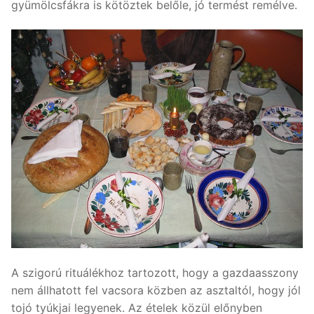
gyümölcsfákra is kötöztek belőle, jó termést remélve.
A szigorú rituálékhoz tartozott, hogy a gazdaasszony
nem állhatott fel vacsora közben az asztaltól, hogy jól
tojó tyúkjai legyenek. Az ételek közül előnyben