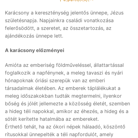
Karácsony a kereszténység jelentős ünnepe, Jézus
születésnapja. Napjainkra családi vonatkozása
felerősödött, a szeretet, az összetartozás, az
ajándékozás ünnepe lett.
A karácsony előzményei
Amióta az emberiség földműveléssel, állattartással
foglalkozik a napfénynek, a meleg tavaszi és nyári
hónapoknak óriási szerepük van az emberi
társadalmak életében. Az emberek táplálékukat a
meleg időszakokban tudták megtermelni, ilyenkor
bőség és jólét jellemezte a közösség életét, szemben
a hideg téli napokkal, amikor az éhezés, a hideg és a
sötét kerítette hatalmába az embereket.
Érthető tehát, ha az ókori népek hálaadó, köszöntő
rítusokkal ünnepelték a téli napfordulót, amely