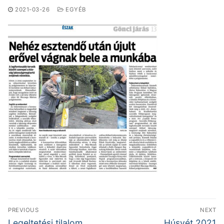
2021-03-26
EGYÉB
Bejegyzés
PREVIOUS
NEXT
navigáció
Previous
Next
Legeltetési tilalom
Húsvét 2021