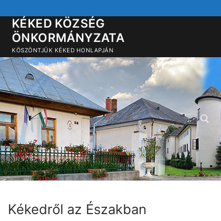
Ugrás
a
KÉKED KÖZSÉG
tartalomra
ÖNKORMÁNYZATA
KÖSZÖNTJÜK KÉKED HONLAPJÁN
Keresése:
Kékedről az Északban