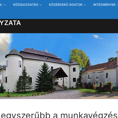
ŐL
KÖZIGAZGATÁS
KÖZÉRDEKŰ ADATOK
INTÉZMÉNYEK
YZATA
s egyszerűbb a munkavégzés