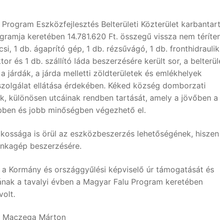
rogram Eszközfejlesztés Belterületi Közterület karbantar
ramja keretében 14.781.620 Ft. összegű vissza nem téríte
i, 1 db. ágaprító gép, 1 db. rézsűvágó, 1 db. fronthidraulik
or és 1 db. szállító láda beszerzésére került sor, a belterül
 járdák, a járda melletti zöldterületek és emlékhelyek
ószolgálat ellátása érdekében. Kéked község domborzati
nek, különösen utcáinak rendben tartását, amely a jövőben a
ben és jobb minőségben végezhető el.
ossága is örül az eszközbeszerzés lehetőségének, hiszen
unkagép beszerzésére.
 Kormány és országgyűlési képviselő úr támogatását és
nak a tavalyi évben a Magyar Falu Program keretében
volt.
Maczega Márton