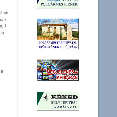
tását
ndő
a, 1
eti
 a