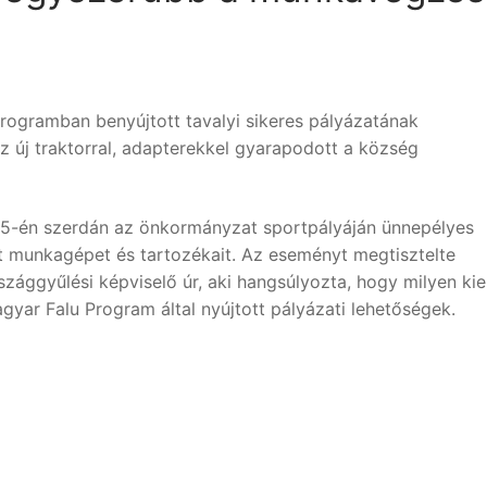
ogramban benyújtott tavalyi sikeres pályázatának
 új traktorral, adapterekkel gyarapodott a község
5-én szerdán az önkormányzat sportpályáján ünnepélyes
rt munkagépet és tartozékait. Az eseményt megtisztelte
szággyűlési képviselő úr, aki hangsúlyozta, hogy milyen ki
gyar Falu Program által nyújtott pályázati lehetőségek.