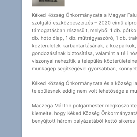
Kéked Község Önkormányzata a Magyar Falu P
szolgáló eszközbeszerzés – 2020 című alprog
támogatásban részesült, melyből 1 db. pótkocs
db. hótolólap, 1 db. műtrágyaszóró, 1 db. trakt
közterületek karbantartásának, a közparkok, a
gondozásának biztosítása, valamint a téli h
viszonyai nehezítik a település közterületei
munkagép segítségével gyorsabban, könnyeb
Kéked Község Önkormányzata és a község lak
településnek eddig nem volt lehetősége a m
Maczega Márton polgármester megköszönte a
kiemelte, hogy Kéked Község Önkormányzatá
benyújtott három pályázatából kettő sikeres 