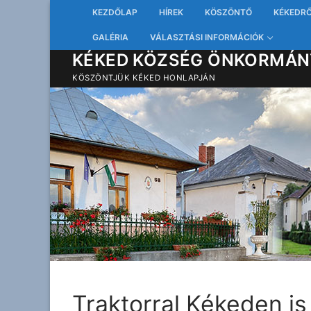
Ugrás
KEZDŐLAP
HÍREK
KÖSZÖNTŐ
KÉKEDR
a
GALÉRIA
VÁLASZTÁSI INFORMÁCIÓK
tartalomra
KÉKED KÖZSÉG ÖNKORMÁN
KÖSZÖNTJÜK KÉKED HONLAPJÁN
Traktorral Kékeden i