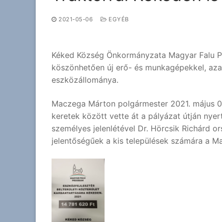
2021-05-06
EGYÉB
Kéked Község Önkormányzata Magyar Falu Pr
köszönhetően új erő- és munkagépekkel, azaz
eszközállománya.
Maczega Márton polgármester 2021. május 0
keretek között vette át a pályázat útján nye
személyes jelenlétével Dr. Hörcsik Richárd or
jelentőségűek a kis települések számára a Ma