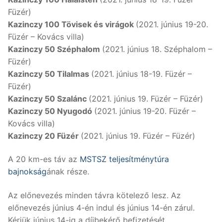
Füzér)
Kazinczy 100 Tövisek és virágok
(2021. június 19-20.
Füzér – Kovács villa)
Kazinczy 50 Széphalom
(2021. június 18. Széphalom –
Füzér)
Kazinczy 50 Tilalmas
(2021. június 18-19. Füzér –
Füzér)
Kazinczy 50 Szalánc
(2021. június 19. Füzér – Füzér)
Kazinczy 50 Nyugodó
(2021. június 19-20. Füzér –
Kovács villa)
Kazinczy 20 Füzér
(2021. június 19. Füzér – Füzér)
A 20 km-es táv az
MSTSZ teljesítménytúra
bajnokság
ának része.
Az előnevezés minden távra kötelező lesz. Az
előnevezés június 4-én indul és június 14-én zárul.
Kérjük június 14-ig a díjbekérő befizetését.