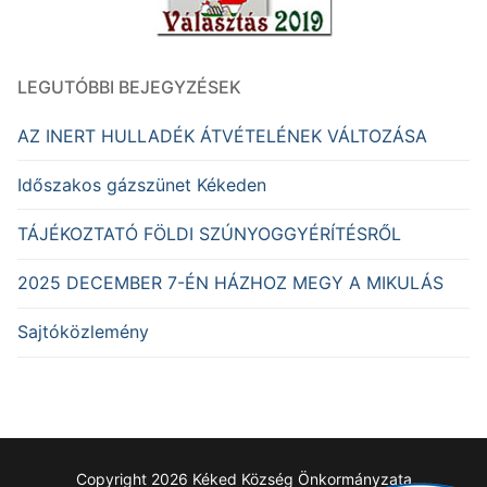
LEGUTÓBBI BEJEGYZÉSEK
AZ INERT HULLADÉK ÁTVÉTELÉNEK VÁLTOZÁSA
Időszakos gázszünet Kékeden
TÁJÉKOZTATÓ FÖLDI SZÚNYOGGYÉRÍTÉSRŐL
2025 DECEMBER 7-ÉN HÁZHOZ MEGY A MIKULÁS
Sajtóközlemény
Copyright 2026 Kéked Község Önkormányzata