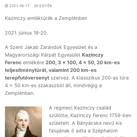
2021-06-17
EGYÉB
Kazinczy emléktúrák a Zemplénben
2021. június 18-20.
A Szent Jakab Zarándok Egyesület és a
Magyarországi Kárpát Egyesület
Kazinczy
Ferenc
emlékére
200, 3 x 100, 4 x 50, 20 km-es
teljesítménytúrát, valamint 200 km-es
terepfutóversenyt
szervez. A klasszikus 200-as túra
4 x 50 km-es szakaszból áll, mindvégig a
Zemplénben.
A regmeci Kazinczy család
szülötte, Kazinczy Ferenc 1759-ben
született. A Bányácska nevű kis
falujának ő adta a Széphalom