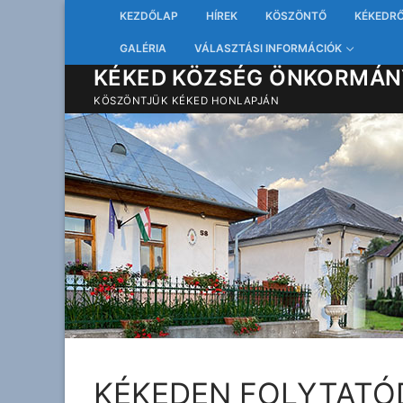
Ugrás
KEZDŐLAP
HÍREK
KÖSZÖNTŐ
KÉKEDR
a
GALÉRIA
VÁLASZTÁSI INFORMÁCIÓK
tartalomra
KÉKED KÖZSÉG ÖNKORMÁN
KÖSZÖNTJÜK KÉKED HONLAPJÁN
KÉKEDEN FOLYTATÓ