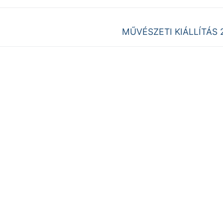
Next
MŰVÉSZETI KIÁLLÍTÁS 
post: