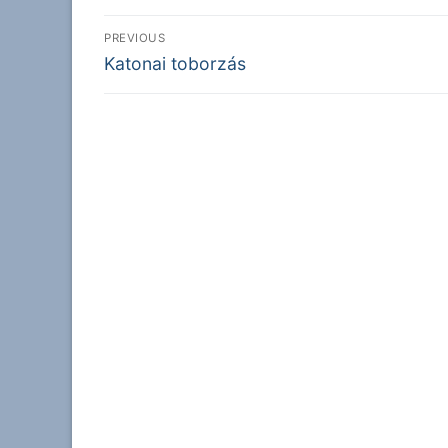
Bejegyzés
PREVIOUS
Previous
navigáció
Katonai toborzás
post: