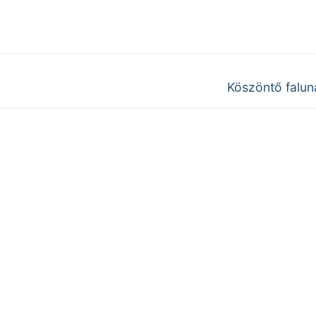
Next
Köszöntő falun
post: