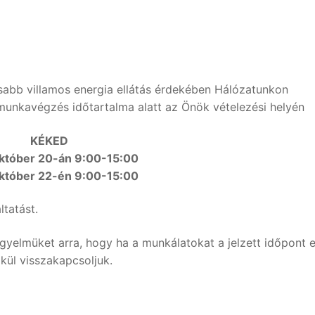
sabb villamos energia ellátás érdekében Hálózatunkon
unkavégzés időtartalma alatt az Önök vételezési helyén
KÉKED
október 20-án 9:00-15:00
október 22-én 9:00-15:00
ltatást.
igyelmüket arra, hogy ha a munkálatokat a jelzett időpont e
lkül visszakapcsoljuk.