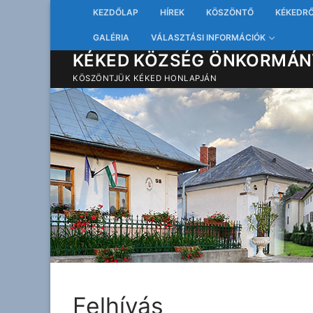
Ugrás
KEZDŐLAP
HÍREK
KÖSZÖNTŐ
KÉKEDR
a
GALÉRIA
VÁLASZTÁSI INFORMÁCIÓK
tartalomra
KÉKED KÖZSÉG ÖNKORMÁN
KÖSZÖNTJÜK KÉKED HONLAPJÁN
Felhívás