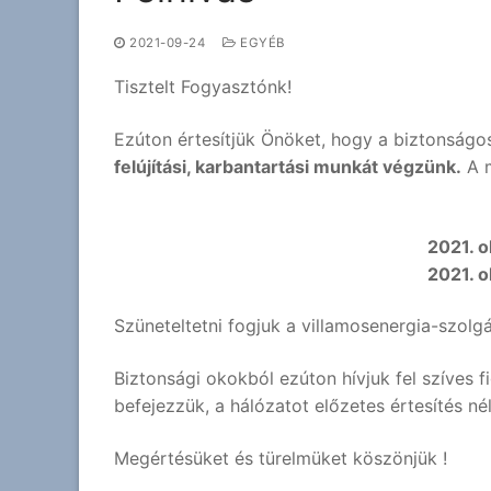
2021-09-24
EGYÉB
Tisztelt Fogyasztónk!
Ezúton értesítjük Önöket, hogy a biztonságo
felújítási, karbantartási munkát végzünk.
A m
2021. 
2021. 
Szüneteltetni fogjuk a villamosenergia-szolgá
Biztonsági okokból ezúton hívjuk fel szíves f
befejezzük, a hálózatot előzetes értesítés né
Megértésüket és türelmüket köszönjük !