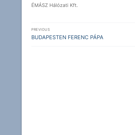
ÉMÁSZ Hálózati Kft.
Bejegyzés
PREVIOUS
Previous
navigáció
BUDAPESTEN FERENC PÁPA
post: