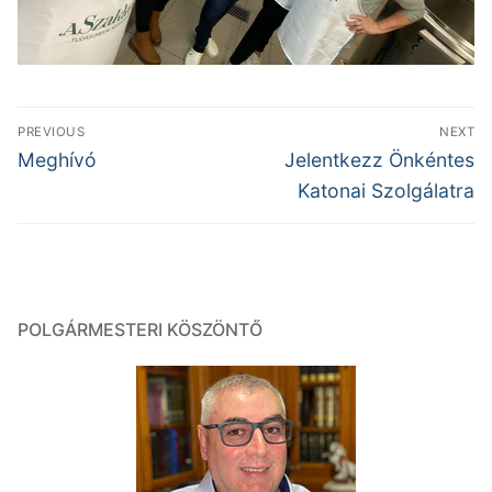
Bejegyzés
PREVIOUS
NEXT
navigáció
Previous
Next
Meghívó
Jelentkezz Önkéntes
post:
post:
Katonai Szolgálatra
POLGÁRMESTERI KÖSZÖNTŐ