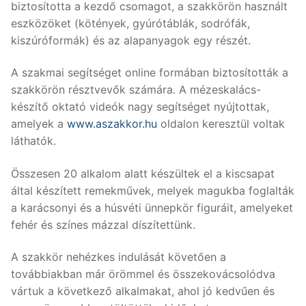
biztosította a kezdő csomagot, a szakkörön használt
eszközöket (kötények, gyúrótáblák, sodrófák,
kiszúróformák) és az alapanyagok egy részét.
A szakmai segítséget online formában biztosították a
szakkörön résztvevők számára. A mézeskalács-
készítő oktató videók nagy segítséget nyújtottak,
amelyek a
www.aszakkor.hu
oldalon keresztül voltak
láthatók.
Összesen 20 alkalom alatt készültek el a kiscsapat
által készített remekművek, melyek magukba foglalták
a karácsonyi és a húsvéti ünnepkör figuráit, amelyeket
fehér és színes mázzal díszítettünk.
A szakkör nehézkes indulását követően a
továbbiakban már örömmel és összekovácsolódva
vártuk a következő alkalmakat, ahol jó kedvűen és