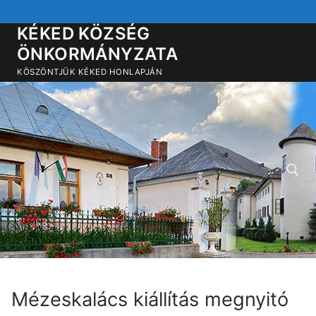
Ugrás
a
KÉKED KÖZSÉG
tartalomra
ÖNKORMÁNYZATA
KÖSZÖNTJÜK KÉKED HONLAPJÁN
Keresése:
Mézeskalács kiállítás megnyitó