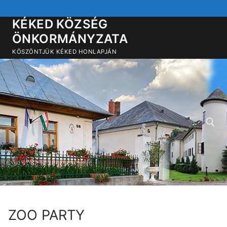
Ugrás
a
KÉKED KÖZSÉG
tartalomra
ÖNKORMÁNYZATA
KÖSZÖNTJÜK KÉKED HONLAPJÁN
Keresése:
ZOO PARTY