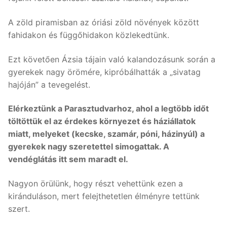
A zöld piramisban az óriási zöld növények között
fahidakon és függőhidakon közlekedtünk.
Ezt követően Ázsia tájain való kalandozásunk során a
gyerekek nagy örömére, kipróbálhatták a „sivatag
hajóján” a tevegelést.
Elérkeztünk a Parasztudvarhoz, ahol a legtöbb időt
töltöttük el az érdekes környezet és háziállatok
miatt, melyeket (kecske, szamár, póni, házinyúl) a
gyerekek nagy szeretettel simogattak. A
vendéglátás itt sem maradt el.
Nagyon örülünk, hogy részt vehettünk ezen a
kiránduláson, mert felejthetetlen élményre tettünk
szert.