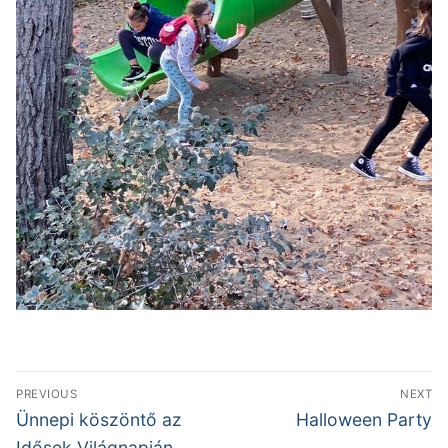
Bejegyzés
PREVIOUS
NEXT
navigáció
Previous
Next
Ünnepi köszöntő az
Halloween Party
post:
post:
Idősek Világnapján