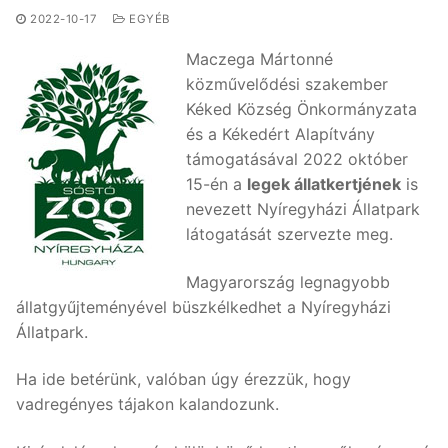
2022-10-17
EGYÉB
Maczega Mártonné
közművelődési szakember
Kéked Község Önkormányzata
és a Kékedért Alapítvány
támogatásával 2022 október
15-én a
legek állatkertjének
is
nevezett Nyíregyházi Állatpark
látogatását szervezte meg.
Magyarország legnagyobb
állatgyűjteményével büszkélkedhet a Nyíregyházi
Állatpark.
Ha ide betérünk, valóban úgy érezzük, hogy
vadregényes tájakon kalandozunk.