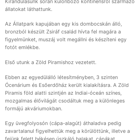
Kirándulásunk során különböző kontinensről származó
állatokat láthattunk.
Az Állatpark kapujában egy kis dombocskán álló,
bronzból készült Zsiráf család hívta fel magára a
figyelmünket, muszáj volt megállni és készíteni egy
fotót emlékbe.
Első utunk a Zöld Piramishoz vezetett.
Ebben az egyedülálló létesítményben, 3 szinten
Ócenárium és Esőerdőház került kialakításra. A Zöld
Piramis föld alatti szintjén az Indiai-óceán színes,
mozgalmas élővilágát csodáltuk meg a különleges
formájú akváriumokban.
Egy üvegfolyosón (cápa-alagút) áthaladva pedig
zavartalanul figyelhettük meg a körülöttünk, illetve a
fejünk felett békésen úszkáló halakat, cápákat.